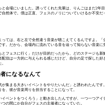
っと会場にいました。誘ってくれた先輩は、りんごはまだ2年
で自然体で。僕は正直、フェスのノリについていけるか不安だ
く
よっては、右と左で全然違う音楽が聴こえてくるんですよ。「
です。だから、会場内に流れている音を辿って知らない音楽に
ちとフェスに行く」だけが目的だったから、どのステージも新
楽配信は一方的に与えられる感じだけど、自分の足で探した好
た。
催者になるなんて
代が集まる大きいイベントをやりたいんだ」と誘われたんです
りを、彼が音楽周りを担当することになって。
いイベントをつくろう」と動き出したんですが、一つ一つアイ
いつの間にか自分がフェスの主催者になっていた。