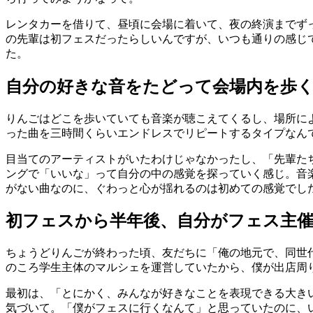
レンタカーを借りて、昼頃に会場に着いて、夜の終演までず
の先輩は初フェスだったらしいんですが、いつも通りの感じ
た。
自分の好きな音をたどって会場内を歩
りんごはどこを歩いていても音楽が聴こえてくるし、場所に
った曲を三時間くらいエンドレスでリピートするタイプなん
目当てのアーティストがいたわけじゃなかったし、「先輩た
ングで「いいな」って自分の中の感覚を探っていく感じ。音
がない曲なのに、ぐわっと心が揺れるのは初めての感覚でし
初フェスから半年後、自分がフェス主
ちょうどりんごが終わった頃、友だちに「俺の地元で、同世
のころ学生主体のマルシェを運営していたから、僕が出店周
最初は、「とにかく、みんなが好きなことを表現できる大き
気づいて。「僕がフェスに行くなんて」と思っていたのに、