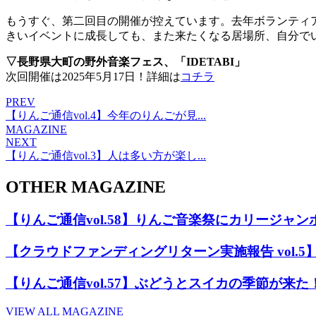
もうすぐ、第二回目の開催が控えています。去年ボランティ
きいイベントに成長しても、また来たくなる居場所、自分で
▽長野県大町の野外音楽フェス、「IDETABI」
次回開催は2025年5月17日！詳細は
コチラ
PREV
【りんご通信vol.4】今年のりんごが見...
MAGAZINE
NEXT
【りんご通信vol.3】人は多い方が楽し...
OTHER MAGAZINE
【りんご通信vol.58】りんご音楽祭にカリージャン
【クラウドファンディングリターン実施報告 vol
【りんご通信vol.57】ぶどうとスイカの季節が来た
VIEW ALL MAGAZINE