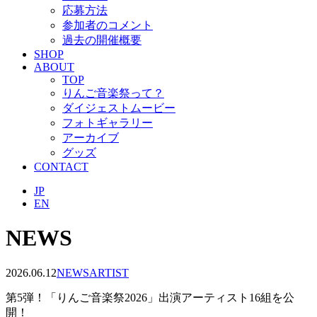
応募方法
参加者のコメント
過去の開催概要
SHOP
ABOUT
TOP
りんご音楽祭って？
ダイジェストムービー
フォトギャラリー
アーカイブ
グッズ
CONTACT
JP
EN
NEWS
2026.06.12
NEWS
ARTIST
第5弾！「りんご音楽祭2026」出演アーティスト16組を公
開！