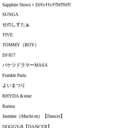
Sapphire Slows × DJｲｪｲｲｪｲ!ｳｫｳｳｫｳ!
SUNGA
せのしすたぁ
TIVE
TOMMY（BOY）
DJ 817
バケツドラマーMASA
Frankie Paris
よいまつり
RHYDA＆snuc
Ramza
Jasmine（Mnchr-m）【Dancer】
DOGGY-B【DANCER】