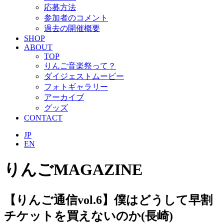
応募方法
参加者のコメント
過去の開催概要
SHOP
ABOUT
TOP
りんご音楽祭って？
ダイジェストムービー
フォトギャラリー
アーカイブ
グッズ
CONTACT
JP
EN
りんごMAGAZINE
【りんご通信vol.6】僕はどうして早割
チケットを買えないのか(長崎)