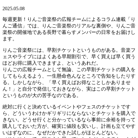
2025.05.08
毎週更新！りんご音楽祭の広報チームによるコラム連載「り
んご通信」では、りんご音楽祭のリアルな裏側や、りんご音
楽祭の開催地である長野で暮らすメンバーの日常をお届けし
ます。
りんご音楽祭には、早割チケットというものがある。音楽フ
ェスやライブにはよくある早期割引で、早く買えば早く買う
ほどお得に購入できますよ、というあれだ。
りんごの広報チームとして無論、この早割チケットの購入を
してもらえるよう、一生懸命色んなところで告知をしたりす
る。しかしながら、「早く買えばお得なことしかありませ
ん！」と自分で発信しておきながら、実はこの早割チケット
というものが大の苦手なのである。
絶対に行くと決めているイベントやフェスのチケットです
ら、どういうわけかギリギリにならないとチケットを購入で
きない。どうせ行くと分かっているなら事前に余裕を持って
購入しておいた方が、確実に値段も安いし、計画も立てやす
いはずなのに、なぜだかできた試しがほとんどない。