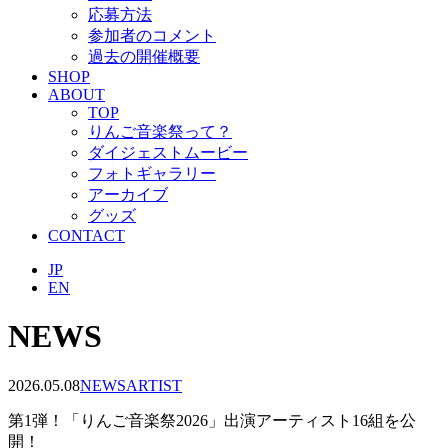
応募方法
参加者のコメント
過去の開催概要
SHOP
ABOUT
TOP
りんご音楽祭って？
ダイジェストムービー
フォトギャラリー
アーカイブ
グッズ
CONTACT
JP
EN
NEWS
2026.05.08
NEWS
ARTIST
第1弾！「りんご音楽祭2026」出演アーティスト16組を公
開！