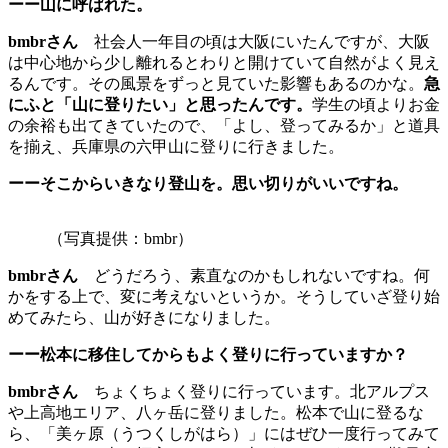
ーー山に呼ばれた。
bmbrさん
社会人一年目の頃は大阪にいたんですが、大阪
は中心地から少し離れるとわりと開けていて自然がよく見え
るんです。その風景をずっと見ていた影響もあるのかな。
急
にふと「山に登りたい」と思ったんです。
学生の頃よりお金
の余裕も出てきていたので、「よし、登ってみるか」と道具
を揃え、兵庫県の六甲山に登りに行きました。
ーーそこからいきなり登山を。思い切りがいいですね。
（写真提供：bmbr）
bmbrさん
どうだろう、素直なのかもしれないですね。何
かをする上で、変に考えないというか。そうしていざ登り始
めてみたら、山が好きになりました。
ーー松本に移住してからもよく登りに行っていますか？
bmbrさん
ちょくちょく登りに行っています。北アルプス
や上高地エリア、八ヶ岳に登りました。松本で山に登るな
ら、「美ヶ原（うつくしがはら）」にはぜひ一度行ってみて