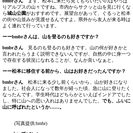
bmbrさん
まず、松本に来たら見てもらいたいのはやっぱ
りアルプスの山々ですね。市内からサクッと山を見に行くな
ら
城山公園
がおすすめです。展望台があって、ぐるっと松本
の街や山並みが見渡せるんですよ。県外から友人が来る時は
よく連れて行っています。
ーーbmbrさんは、山を登るのも好きですか？
bmbrさん
見るのも登るのも好きです。山の何が好きかと
言われたらうまく説明できないんですが、自然の中に身一つ
で存在する状況になれることが、なんか良いなぁと。
ーー松本に移住する前から、山はお好きだったんですか？
bmbrさん
松本に来る少し前くらいから、山が好きになり
ました。社会人になって数年が経った頃、急に山に登りたく
なったんです。学生時代はどちらかといえばインドアでした
し、特に山への思い入れはありませんでした。
でも、ふいに
山に呼ばれたというか……。
(写真提供:bmbr)