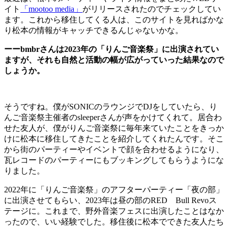
イト
「mootoo media」
がリリースされたのでチェックしてい
ます。これから移住してくる人は、このサイトを見ればかな
り松本の情報がキャッチできるんじゃないかな。
ーーbmbrさんは2023年の「りんご音楽祭」に出演されてい
ますが、それも自然と活動の幅が広がっていった結果なので
しょうか。
そうですね。僕がSONICのラウンジでDJをしていたら、り
んご音楽祭主催者のsleeperさんが声をかけてくれて。居合わ
せた友人が、僕がりんご音楽祭に毎年来ていたことをきっか
けに松本に移住してきたことを紹介してくれたんです。そこ
から街のパーティーやイベントで顔を合わせるようになり、
瓦レコードのパーティーにもブッキングしてもらうようにな
りました。
2022年に「りんご音楽祭」のアフターパーティー「夜の部」
に出演させてもらい、2023年は昼の部のRED Bull Revoス
テージに。これまで、野外音楽フェスに出演したことはなか
ったので、いい経験でした。移住後に松本でできた友人たち