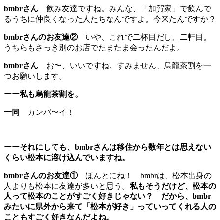
bmbrさん
飲み友達ですね。みんな、「加賀家」で飲んで
るうちに仲良くなった人たちなんですよ。今来たんですか？
bmbrさんのお友達②
いや、これで二杯目だし、二軒目。
うちらもさっき別のお店でたまたま会ったんだよ。
bmbrさん
お〜、いいですね。すみません、烏龍茶割を一
つお願いします。
ーー私も烏龍茶割を。
一同
カンパ〜イ！
ーーそれにしても、bmbrさんは移住から数年とは思えない
くらい松本に溶け込んでいますね。
bmbrさんのお友達①
ほんとにね！ bmbrは、松本出身の
人よりも松本に友達が多いと思う。
私もそうだけど、松本の
人って松本のことがすごく好きじゃない？ だから、bmbr
みたいに県外から来て「松本が好き」っていってくれる人の
こともすごく好きなんだよね。