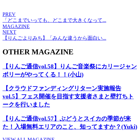
PREV
「どこまでいっても、どこまで大きくなって...
MAGAZINE
NEXT
【りんごよりみち】「みんな違うから面白い...
OTHER MAGAZINE
【りんご通信vol.58】りんご音楽祭にカリージャン
ボリーがやってくる！！(小山)
【クラウドファンディングリターン実施報告
vol.5】フェス開催を目指す支援者さまと壁打ちト
ークを行いました
【りんご通信vol.57】ぶどうとスイカの季節が来
た！入場無料エリアのこと、知ってますか？(Yuki)
VIEW ALL MAGAZINE