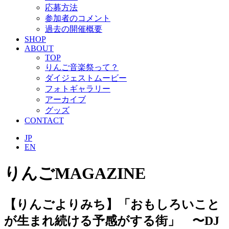
応募方法
参加者のコメント
過去の開催概要
SHOP
ABOUT
TOP
りんご音楽祭って？
ダイジェストムービー
フォトギャラリー
アーカイブ
グッズ
CONTACT
JP
EN
りんごMAGAZINE
【りんごよりみち】「おもしろいこと
が生まれ続ける予感がする街」 〜DJ