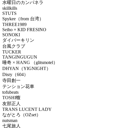
水曜日のカンパネラ
skillkills
STUTS
Spykee（from 台湾）
THREE1989
Seiho × KID FRESINO
SONOKI
ダイバーキリン
台風クラブ
TUCKER
TANGINGUGUN
唾奇 × HANG （glitsmotel）
DHYAN（YIGNIGHT）
Disry（604）
寺田創一
テンション花車
tofubeats
TOSHI蝮
友部正人
TRANS LUCENT LADY
ながとろ（OZset）
nutsman
七尾旅人