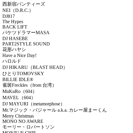
西新宿パンティーズ
NEI（D.R.C.）
DJ817
The Hypes
BACK LIFT
バケツドラマーMASA
DJ HASEBE
PART2STYLE SOUND
花形ハヤシ
Have a Nice Day!
ハロルド
DJ HIKARU（BLAST HEAD）
ひとりTOMOVSKY
BILLIE IDLE®
雀斑Freckles（from 台湾）
MuKuRo（604）
MAVEL（604）
DJ MAYURI（metamorphose）
Mr.マジック・バジャール a.k.a. カレー屋まーくん
Merry Christmas
MONO NO AWARE
モーリー・ロバートソン
MONJU N CHIE