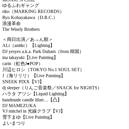
ゆるふわギャング
riko（MARKING RECORDS）
Ryo Kobayakawa（D.R.C.）
浪漫革命
The Wisely Brothers
＜両日出演／あ→ん順＞
ALi（anttkc）【Lighting】
DJ yesyes a.k.a. Park Daham（from 韓国）
ina takayuki【Live Painting】
carin（虹色J●POP）
川辺ヒロシ（TOKYO No.1 SOUL SET）
J（海リリリ）【Live Painting】
SNEEK PIXX【VJ】
dj sleeper（りんご音楽祭／SNACK for NIGHTS）
ハラタ アツシ【Liquid Lighting】
handmade candle lifart…【凸】
DJ MAMEZUKA
VJ mitchel in 光線クラブ【VJ】
雪下まゆ【Live Painting】
よいまつり