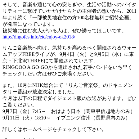
そして、音楽を通じて心の安らぎや、生活や活動へのバイタ
リティーに繋げていただけたらとの主催者の想いから、2011
年より続く「一部被災地在住の方100名様無料ご招待企画」
が発表になっています。
被災地に住む友人がいる人は、ぜひ誘ってほしいです。
http://ringofes.info/etc/enjoy-ok2018/
りんご音楽祭へ向け、気持ちを高めるべく開催されるウォー
ムアップFREEライブが、9月4日（火）と9月5日（水）に東
京・下北沢THREEにて開催されています。
RINGOOO A GO-GOから選出された若手バンドをいち早く
チェックしたい方はぜひご来場ください。
また、10月にNHK総合にて「りんご音楽祭」のドキュメン
タリー番組が放送決定しました。
今月は以下の日程でダイジェスト版の放送があります。ぜひ
ご覧ください。
9月7日（金）7:45～ おはよう日本（関東甲信越地方のみ）
9月11日（火）18:10～ イブニング信州（長野県内のみ）
詳しくはホームページをチェックして下さい。