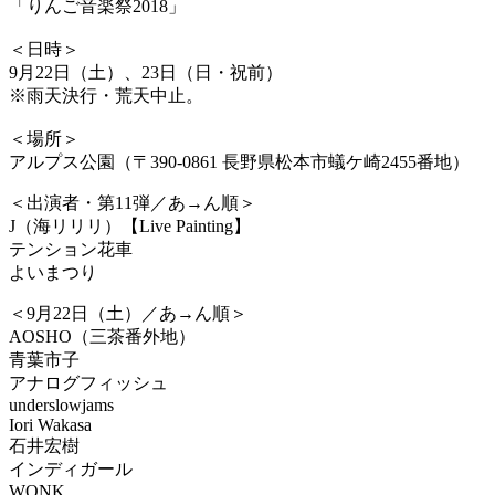
「りんご音楽祭2018」
＜日時＞
9月22日（土）、23日（日・祝前）
※雨天決行・荒天中止。
＜場所＞
アルプス公園（〒390-0861 長野県松本市蟻ケ崎2455番地）
＜出演者・第11弾／あ→ん順＞
J（海リリリ）【Live Painting】
テンション花車
よいまつり
＜9月22日（土）／あ→ん順＞
AOSHO（三茶番外地）
青葉市子
アナログフィッシュ
underslowjams
Iori Wakasa
石井宏樹
インディガール
WONK