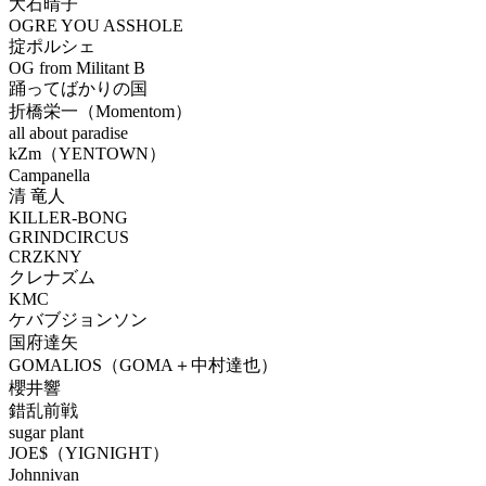
大石晴子
OGRE YOU ASSHOLE
掟ポルシェ
OG from Militant B
踊ってばかりの国
折橋栄一（Momentom）
all about paradise
kZm（YENTOWN）
Campanella
清 竜人
KILLER-BONG
GRINDCIRCUS
CRZKNY
クレナズム
KMC
ケバブジョンソン
国府達矢
GOMALIOS（GOMA＋中村達也）
櫻井響
錯乱前戦
sugar plant
JOE$（YIGNIGHT）
Johnnivan