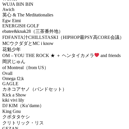
WUJA BIN BIN
Awich
英心 & The Meditationalies
Egw Eimi
ENERGISH GOLF
ebatee&knak28（三茶番外地）
FDFANTA汁CHILLSTASKI（HIPHOP最PSY高CORE会議）
MCウクダダとMC i know
花魁少年
OM – YOU THE ROCK ★ ＋ ヘンタイカメラ
and friends
岡沢じゅん
of Montreal（from US）
Ovall
Omega f2;k
GAGLE
カネコアヤノ（バンドセット）
Kick a Show
kiki vivi lily
DJ KIM（Ku’damn）
King Gnu
クボタタケシ
クリトリック・リス
GEZAN