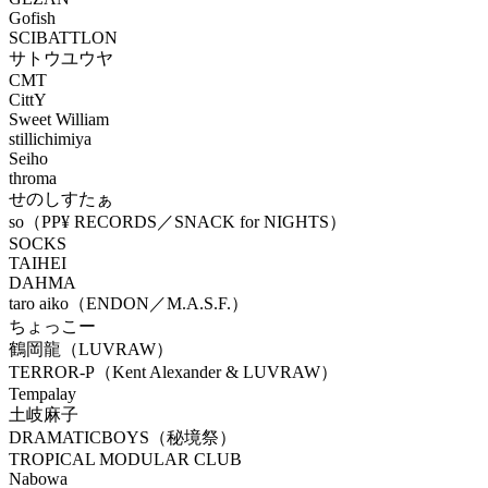
Gofish
SCIBATTLON
サトウユウヤ
CMT
CittY
Sweet William
stillichimiya
Seiho
throma
せのしすたぁ
so（PP¥ RECORDS／SNACK for NIGHTS）
SOCKS
TAIHEI
DAHMA
taro aiko（ENDON／M.A.S.F.）
ちょっこー
鶴岡龍（LUVRAW）
TERROR-P（Kent Alexander & LUVRAW）
Tempalay
土岐麻子
DRAMATICBOYS（秘境祭）
TROPICAL MODULAR CLUB
Nabowa