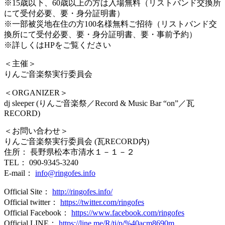
※15歳以下、60歳以上の方は入場無料（リストバンド交換所
にて受付必要、要・身分証明書）
※一部被災地在住の方100名様無料ご招待（リストバンド交
換所にて受付必要、要・身分証明書、要・事前予約）
※詳しくはHPをご覧ください
＜主催＞
りんご音楽祭実行委員会
＜ORGANIZER＞
dj sleeper (りんご音楽祭／Record & Music Bar “on”／瓦
RECORD)
＜お問い合わせ＞
りんご音楽祭実行委員会 (瓦RECORD内)
住所： 長野県松本市清水１－１－２
TEL： 090-9345-3240
E-mail：
info@ringofes.info
Official Site：
http://ringofes.info/
Official twitter：
https://twitter.com/ringofes
Official Facebook：
https://www.facebook.com/ringofes
Official LINE：
https://line.me/R/ti/p/%40acm8690m