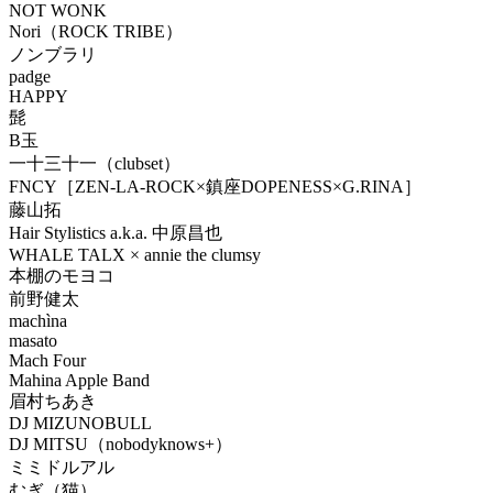
NOT WONK
Nori（ROCK TRIBE）
ノンブラリ
padge
HAPPY
髭
B玉
一十三十一（clubset）
FNCY［ZEN-LA-ROCK×鎮座DOPENESS×G.RINA］
藤山拓
Hair Stylistics a.k.a. 中原昌也
WHALE TALX × annie the clumsy
本棚のモヨコ
前野健太
machìna
masato
Mach Four
Mahina Apple Band
眉村ちあき
DJ MIZUNOBULL
DJ MITSU（nobodyknows+）
ミミドルアル
むぎ（猫）