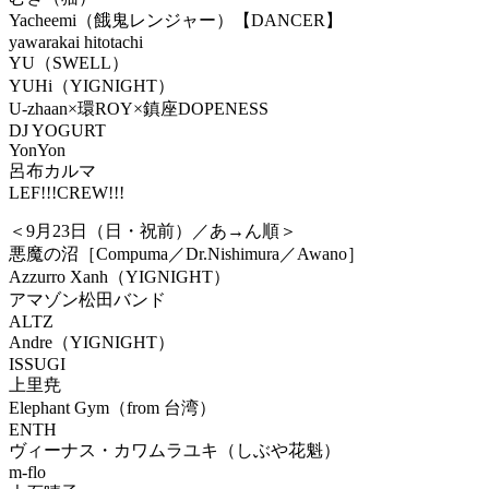
Yacheemi（餓鬼レンジャー）【DANCER】
yawarakai hitotachi
YU（SWELL）
YUHi（YIGNIGHT）
U-zhaan×環ROY×鎮座DOPENESS
DJ YOGURT
YonYon
呂布カルマ
LEF!!!CREW!!!
＜9月23日（日・祝前）／あ→ん順＞
悪魔の沼［Compuma／Dr.Nishimura／Awano］
Azzurro Xanh（YIGNIGHT）
アマゾン松田バンド
ALTZ
Andre（YIGNIGHT）
ISSUGI
上里尭
Elephant Gym（from 台湾）
ENTH
ヴィーナス・カワムラユキ（しぶや花魁）
m-flo