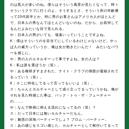
のは黒人が多いのね。僕らはそういう風景が見たくなって、時々
そういうクラブに行くのよ。そうするとさ、そういう所の年齢層
って20代前半とか、特に男のお客さんはアメリカ人がほとんど
で、日本人の男なんてほとんどいないのね。だから、お前何して
るんだよみたいな目で見られる。
や：日本人の男がいても、場違いっていうことですよね。
K：僕はそういうのを目当てにしているわけじゃないけど。やっ
ぱ人の威力っていうか、俺は女が抱きたいんだ！ みたいなパワ
ーを感じに。
や：男の人のエネルギーって事ですよね。女の人は？
K：私は誰を選ぼうか（笑）。
や：ある種研ぎすまされた、ナイト・クラブの側面が凝縮されて
るっていう（笑）。
K：そこに特化してるって言ってもいいよ（笑）。
ス：ちゃんとカルチャーとして成り立ってるっていうかね。俺が
それを見た時感じた事は、バック・トゥ・ザ・フューチャー
の……。
や：なんで映画に例える流れになってるの（笑）？
ス：だって日本には無いカルチャーだもん。
や：魅惑の深海パーティーでしょ？ プロム・パーティー。
ス：あの感じをスゴい感じた。カルチャーとして根付いてるって