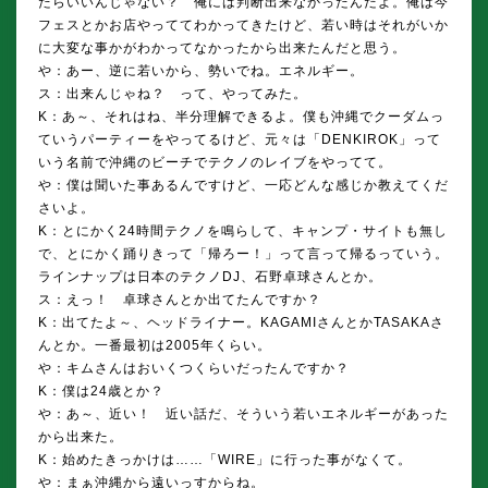
たらいいんじゃない？ 俺には判断出来なかったんだよ。俺は今
フェスとかお店やっててわかってきたけど、若い時はそれがいか
に大変な事かがわかってなかったから出来たんだと思う。
や：あー、逆に若いから、勢いでね。エネルギー。
ス：出来んじゃね？ って、やってみた。
K：あ～、それはね、半分理解できるよ。僕も沖縄でクーダムっ
ていうパーティーをやってるけど、元々は「DENKIROK」って
いう名前で沖縄のビーチでテクノのレイブをやってて。
や：僕は聞いた事あるんですけど、一応どんな感じか教えてくだ
さいよ。
K：とにかく24時間テクノを鳴らして、キャンプ・サイトも無し
で、とにかく踊りきって「帰ろー！」って言って帰るっていう。
ラインナップは日本のテクノDJ、石野卓球さんとか。
ス：えっ！ 卓球さんとか出てたんですか？
K：出てたよ～、ヘッドライナー。KAGAMIさんとかTASAKAさ
んとか。一番最初は2005年くらい。
や：キムさんはおいくつくらいだったんですか？
K：僕は24歳とか？
や：あ～、近い！ 近い話だ、そういう若いエネルギーがあった
から出来た。
K：始めたきっかけは……「WIRE」に行った事がなくて。
や：まぁ沖縄から遠いっすからね。