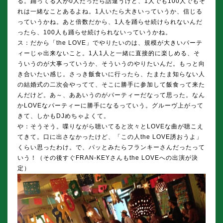
る。踊ってる人が0人だったら話違うけど、1人でも100人でもそ
れは一緒なことあるよね。1人いたら大きいっていうか、信じる
っていうかね。あと倍数だから、1人を踊らせ続けられないんだ
ったら、100人も踊らせ続けられないっていうかね。
ス：だから「the LOVE」でやりたいのは、規模が大きいパーテ
ィーじゃ出来ないこと。1人1人と一緒に直接的に楽しめる、そ
ういうのが大事っていうか、そういうのやりたいんだ。もっと向
き合いたい感じ。さっき飯食いに行ったら、たまたま知らない人
の結婚式の二次会やってて、そこに勝手に参加して飯食って来た
んだけど。あ～、ああいうのがパーティーだなって思った。なん
かLOVEなパーティーに勝手になるっていう。グルーヴ上がって
きて、しかもDJめちゃよくて。
や：そうそう。喋りながら聴いてると次々とLOVEな曲が聴こえ
てきて。口に出さなかったけど、「この人the LOVE誘おうよ」
くらい思ったわけ。で、パッとみたらフランキーさんだったって
いう！（その後すぐFRAN-KEYさんもthe LOVEへの出演が決
定）