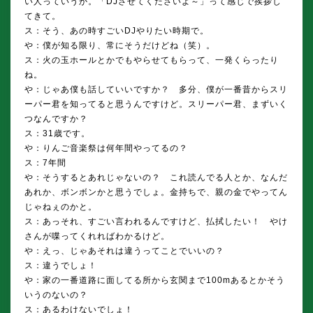
い人っていうか。「DJさせてくださいよ～」って感じで挨拶し
てきて。
ス：そう、あの時すごいDJやりたい時期で。
や：僕が知る限り、常にそうだけどね（笑）。
ス：火の玉ホールとかでもやらせてもらって、一発くらったり
ね。
や：じゃあ僕も話していいですか？ 多分、僕が一番昔からスリ
ーパー君を知ってると思うんですけど。スリーパー君、まずいく
つなんですか？
ス：31歳です。
や：りんご音楽祭は何年間やってるの？
ス：7年間
や：そうするとあれじゃないの？ これ読んでる人とか、なんだ
あれか、ボンボンかと思うでしょ。金持ちで、親の金でやってん
じゃねぇのかと。
ス：あっそれ、すごい言われるんですけど、払拭したい！ やけ
さんが喋ってくれればわかるけど。
や：えっ、じゃあそれは違うってことでいいの？
ス：違うでしょ！
や：家の一番道路に面してる所から玄関まで100mあるとかそう
いうのないの？
ス：あるわけないでしょ！