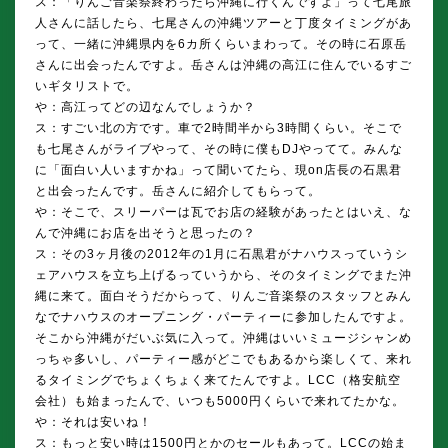
ス：「りんご音楽祭終わったら沖縄に行くんですよ」って七尾旅
人さんに話したら、七尾さんの沖縄ツアーと丁度タイミングがあ
って、一緒に沖縄県内を6カ所くらいまわって。その時に石原岳
さんに出会ったんですよ。岳さんは沖縄の高江に住んでいるすご
いギタリストで。
や：高江ってどの辺なんでしょうか？
ス：すごい北の方です。車で2時間半から3時間くらい。そこで
も七尾さんがライブやって、その時に僕もDJやってて。みんな
に「面白い人いますかね」って聞いてたら、現on店長の石黒君
と出会ったんです。岳さんに紹介してもらって。
や：そこで、スリーパーは瓦でお店の経験があったとはいえ、な
んで沖縄にお店を出そうと思ったの？
ス：その3ヶ月後の2012年の1月に石黒君がナハウスっていうシ
ェアハウスを立ち上げるっていうから、そのタイミングでまた沖
縄に来て。面白そうだからって、りんご音楽祭のスタッフとみん
なでナハウスのオープニング・パーティーに参加したんですよ。
そこから沖縄がだいぶ気に入って。沖縄はいいミュージシャンめ
っちゃ多いし、パーティー感がどこでもあるから楽しくて、来れ
るタイミングでちょくちょく来てたんですよ。LCC（格安航空
会社）も始まったんで、いつも5000円くらいで来れてたかな。
や：それは安いね！
ス：もっと安い時は1500円とかのセールもあって。LCCの始ま