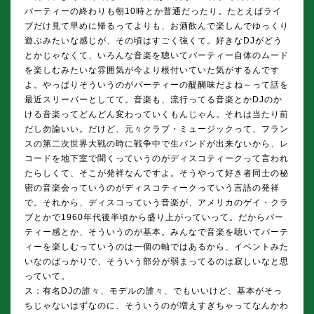
パーティーの終わりも朝10時とか普通だったり。たとえばライ
ブだけ見て早めに帰るってよりも、お酒飲んで楽しんでゆっくり
遊ぶみたいな感じが、その頃はすごく強くて。好きなDJがどう
とかじゃなくて、いろんな音楽を聴いてパーティー自体のムード
を楽しむみたいな雰囲気が今より根付いていた気がするんです
よ。やっぱりそういうのがパーティーの醍醐味だよね～って話を
最近スリーパーとしてて。音楽も、流行ってる音楽とかDJのか
ける音楽ってどんどん変わっていくもんじゃん。それは当たり前
だし勿論いい。だけど、元々クラブ・ミュージックって、フラン
スの第二次世界大戦の時に戦争中で生バンドが出来ないから、レ
コードを地下室で聞くっていうのがディスコティークって言われ
たらしくて、そこが発祥なんですよ。そうやって好き者同士の秘
密の音楽会っていうのがディスコティークっていう言語の発祥
で。それから、ディスコっていう音楽が、アメリカのゲイ・クラ
ブとかで1960年代後半頃から盛り上がっていって。だからパー
ティー感とか、そういうのが基本。みんなで音楽を聴いてパーテ
ィーを楽しむっていうのは一個の軸ではあるから、イベントみた
いなのばっかりで、そういう部分が弱まってるのは寂しいなと思
っていて。
ス：有名DJの誰々、モデルの誰々、でもいいけど、基本がそっ
ちじゃないはずなのに、そういうのが増えすぎちゃってなんかわ