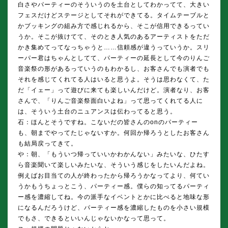
白さやパーティーのそういうのを土台としてわかってて、大きい
フェスだけどステージとしてそれができてる。タイムテーブルと
かブッキングの組み方で感じれるから、そこが信用できるってい
うか。そこが抜けてて、そのとき人気のあるアーティストをただ
かき集めてってなっちゃうと……信頼感が違うっていうか。スリ
ーパー君はちゃんとしてて、パーティーの延長として今のりんご
音楽祭の形があるっていうのもわかるし、お客さんでも演者でも
それを感じてくれてる人はいると思うよ。そうは思わなくて、た
だ「イェー」って遊びに来ても楽しいんだけど。演者なり、お客
さんで、「りんご音楽祭面白いよね」って思ってくれてる人に
は、そういう土台のニュアンスは伝わってると思う。
石：ほんとそうですね。こないだの皆さんのonのパーティー
も、朝までやってたじゃないすか。何回か帰ろうとしたお客さん
も結局戻ってきて。
や：朝、「もういつ帰っていいかわかんない」みたいな、ひたす
ら音楽聞いて楽しいみたいな、そういう感じをしたいんだよね。
例えばお目当ての人が終わったから帰ろうかなってより、何てい
うかもうちょっとこう、パーティー感。僕らの知ってるパーティ
ー感を濃縮してね。今の派手なイベントとかに比べると地味な形
になるんだろうけど、パーティー感を濃縮したものを小さい規模
でもさ、できるといいんじゃないかなって思って。