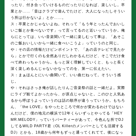
ったり、付き合っていけるものだったりになれば、楽しいし。卒
業とか……「昔はクラブで遊んでたけど、大人になったしそうい
う所は行かないよ」とか……。
ス：卒業とかじゃないよね。それって「もう年とったんでおいし
いご飯とか食べないです」って言ってるのと近いっていうか。俺
らにとっては、いい音楽聞いて一緒に楽しむって事は、「あそこ
のご飯おいしいから一緒に食べいこうよ」っていうのと同じ。
や：その店の情報だけピンポイントで、「あの店テレビで見たか
ら」とかで行くのも全然ありだしわかるんだけど、そこでだけ食
べて終わっちゃうから。もっと深く理解していくと、もっと長く
深く楽しめるんじゃないかなってのを、第一に伝えたい。
ス：まぁほんとにいい曲聞いて、いい曲だねって。そういう感
じ。
や：それはさっき俺が話したりんご音楽祭の話と一緒だよ。実際
にライブ観てよかったから、が原点じゃないと。このひと人気あ
るから呼ぼうよっていうのは話の順序が違うっていうか。もちろ
ん、「the LOVE」をやったところで何かが変わるわけではない
んだけど、僕の地元の横浜で12年くらいずっとやってる「HEY
MR.MELODY」っていうパーティーがあって、今色んな所でDJ
してるWILD PARTY君（OL Killerのメンバーとしても活躍する
DJ）とかも、18歳から何年もずっと通ってくれてて。後になっ