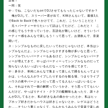
店長！
一同：笑
や：でね、こないだもonでDJさせてもらったじゃないですか？
俺がDJして、スリーパー君が出て、KIMさんもいて。最後3人
でBack to Backで色々かけてて、これだ、こういうことだと！
元々パーティーやりたいって話はしてたけど、これだと！ こ
の感じでもう十分っていうか。言語化が難しいけど、そういうパ
ーティー感をみんなで楽しもう！って思って。お酒飲んで、音楽
聞いて。
ス：シンプルなものに戻したいってわけじゃないけど、本当はシ
ンプルなんだよ。シンプルじゃなさすぎる物が多いなと思って。
シンプルでいいパーティーもあるけど、シンプルじゃないパーテ
ィーが増えてきて、やっぱパーティーってシンプルなものだって
知らない人もいっぱいいるんだな～ってのを感じてきて。
や：多分さ、単純にみんなで集まって楽しんで踊るもんってより
かは、いろんな人がライブしたりするのを観る場、つまりライブ
ハウスの夜中バージョンだって思ってる人もいっぱいいるじゃ
ん。それはそれで一個の解釈っていうかさ、そう思っててもいい
んだけど。やっぱりナイト・クラブの醍醐味もあったり、誰々さ
んがDJしてるとか、私の好きなあの曲かかったとか、私はヒッ
プホップ好きだからハウスは好きじゃないとか、レゲエはどうと
か……そういう事じゃなくて、なんかもうみんなで音楽で楽しめ