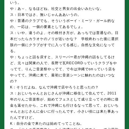
いう。
や：あ～、なるほどね、社交と男女の出会いみたいな。
ス：日本ではさ、無いじゃんああいうの。
や：普通のクラブでも、そういうボーイ・ミーツ・ガール的な
の、一応は、一個の要素としてあるでしょ。
ス：いや、違うのよ、その根付き方が。あっちでは普通なの。日
本だったらカラオケのノリが近いかな？ 学校終わった後に選択
肢の一個にクラブがすでに入ってる感じ。自然な文化になって
る。
や：ちょっと話を戻すと、スリーパー君が沖縄の話をしてるけ
ど、元々は関東の人で、長野で瓦RECORDっていうクラブをや
ってて、りんご音楽祭やってて、で今は沖縄でonっていう店を
やってて。沖縄に来て、最初に音楽シーンに触れたのはいつな
の？
K：そうだよね、なんで沖縄で店やろうと思ったの？
ス：おじいちゃんとおじさんが沖縄に移住して住んでて。2011
年のりんご音楽祭が、始めてフェスとして成り立ってその時に借
金も返せたから、これで沖縄にも行けるなって思って、おじいち
ゃんとおじさんに会いに行ったんです。小さい頃には来た事あっ
たんですけど。
K：自分の金で来たのは始めてってことね。