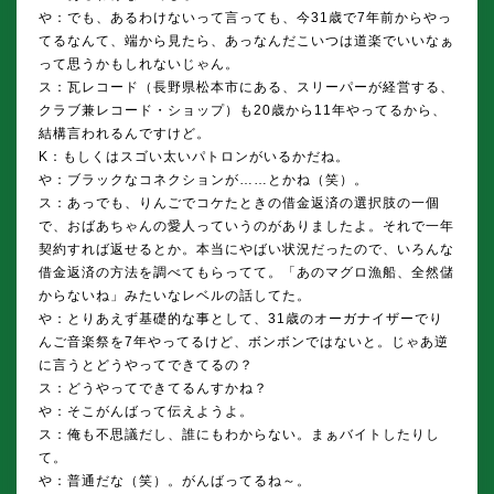
や：でも、あるわけないって言っても、今31歳で7年前からやっ
てるなんて、端から見たら、あっなんだこいつは道楽でいいなぁ
って思うかもしれないじゃん。
ス：瓦レコード（長野県松本市にある、スリーパーが経営する、
クラブ兼レコード・ショップ）も20歳から11年やってるから、
結構言われるんですけど。
K：もしくはスゴい太いパトロンがいるかだね。
や：ブラックなコネクションが……とかね（笑）。
ス：あっでも、りんごでコケたときの借金返済の選択肢の一個
で、おばあちゃんの愛人っていうのがありましたよ。それで一年
契約すれば返せるとか。本当にやばい状況だったので、いろんな
借金返済の方法を調べてもらってて。「あのマグロ漁船、全然儲
からないね」みたいなレベルの話してた。
や：とりあえず基礎的な事として、31歳のオーガナイザーでり
んご音楽祭を7年やってるけど、ボンボンではないと。じゃあ逆
に言うとどうやってできてるの？
ス：どうやってできてるんすかね？
や：そこがんばって伝えようよ。
ス：俺も不思議だし、誰にもわからない。まぁバイトしたりし
て。
や：普通だな（笑）。がんばってるね～。