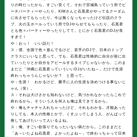
りの時だったから、すごい安くて。それで宮城島っていう所でビ
ーチパーティーやったり、KIMさんと石黒君がやってるクーダム
に出させてもらったり。今は無くなっちゃったけど伝説のクラ
ブ、火の玉ホールっていう所でDJやらせてもらったり、石黒君
とも色々パーティーやったりしてて。とにかく石黒君のDJが良
すぎて！
や：おっ！ いい話だ！
ス：僕、全国で色々遊んでるけど、若手のDJで、日本のトップ
クラスにいいなと思って。でも、石黒君は性格的に自分が前に出
ていったりとか自分をアピールするタイプじゃないから、このま
まだと「沖縄に石黒君っていういいDJがいたね～」だけで生涯
終わっちゃうんじゃないか？ と思って。
や：生涯！ わかるけど、勝手に人の生涯を決めつける事ないじ
ゃん（笑）。
ス：それは大げさかも知れないけど、気づかれなかったらこれで
終わるから。そういう人を何人も俺は見てきてるから。
や：俺もチャチャ入れちゃったけど、それもわかる。才能あった
りしても、本人の性格とかで、くすぶってしまう人、がんばって
推してあげたいって人いるよね。
ス：俺、すごい欲張りでもったいない病だから。このままだと
「あ～いたよね石黒君、よかったよね～」で終わっちゃって日本