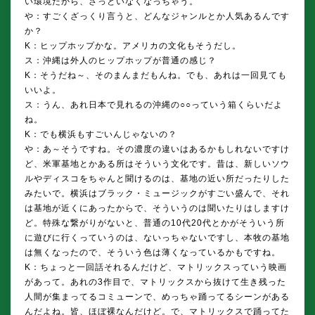
い環境だから、さっといなくなっちゃう。
や：すごくざっくり言うと、どんなジャンルとか人気あるんです
か？
K：ヒップホップかな。アメリカの文化もそうだし。
ス：沖縄は外人のヒップホップが普通の感じ？
K：そうだね～、そのまんまだもんね。でも、あれは一回見ても
いいよ。
ス：うん、あれ日本で見れるの沖縄の○○っていう箱くらいだよ
ね。
K：でも横浜もすごいんじゃないの？
や：あ～そうですね。その濃度の違いはあるかもしれないですけ
ど、米軍基地とかある所はそういう文化です。昔は、新しいソウ
ルやディスコをちゃんと聞けるのは、基地の近い所だったりした
みたいで。横浜はブラック・ミュージックがすごい盛んで、それ
は基地が近くにあったからで、そういうのは聞いたりはしますけ
ど。特殊な繋がりがないと、普通の10代20代とかがそういう所
に遊びに行くっていうのは、ないっちゃないですし、本牧の基地
は無くなったので、そういう色は薄くなっているかもですね。
K：ちょっと一回話それるんだけど、マトリックスっていう映画
があって。あれの3作目で、マトリックスから抜けて生き残った
人間が集まってるコミューンで、めっちゃ踊ってるシーンがある
んだよね。皆、ほぼ裸なんだけど。で、マトリックスで踊ってた