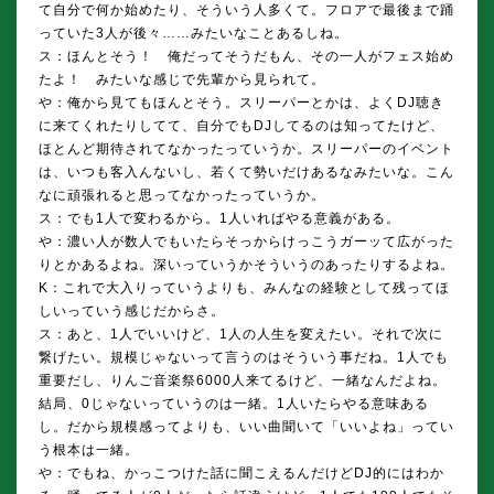
て自分で何か始めたり、そういう人多くて。フロアで最後まで踊
っていた3人が後々……みたいなことあるしね。
ス：ほんとそう！ 俺だってそうだもん、その一人がフェス始め
たよ！ みたいな感じで先輩から見られて。
や：俺から見てもほんとそう。スリーパーとかは、よくDJ聴き
に来てくれたりしてて、自分でもDJしてるのは知ってたけど、
ほとんど期待されてなかったっていうか。スリーパーのイベント
は、いつも客入んないし、若くて勢いだけあるなみたいな。こん
なに頑張れると思ってなかったっていうか。
ス：でも1人で変わるから。1人いればやる意義がある。
や：濃い人が数人でもいたらそっからけっこうガーッて広がった
りとかあるよね。深いっていうかそういうのあったりするよね。
K：これで大入りっていうよりも、みんなの経験として残ってほ
しいっていう感じだからさ。
ス：あと、1人でいいけど、1人の人生を変えたい。それで次に
繋げたい。規模じゃないって言うのはそういう事だね。1人でも
重要だし、りんご音楽祭6000人来てるけど、一緒なんだよね。
結局、0じゃないっていうのは一緒。1人いたらやる意味ある
し。だから規模感ってよりも、いい曲聞いて「いいよね」ってい
う根本は一緒。
や：でもね、かっこつけた話に聞こえるんだけどDJ的にはわか