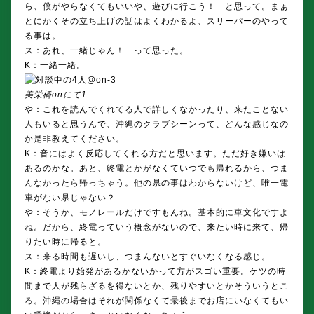
ら、僕がやらなくてもいいや、遊びに行こう！ と思って。まぁ
とにかくその立ち上げの話はよくわかるよ、スリーパーのやって
る事は。
ス：あれ、一緒じゃん！ って思った。
K：一緒一緒。
美栄橋onにて1
や：これを読んでくれてる人で詳しくなかったり、来たことない
人もいると思うんで、沖縄のクラブシーンって、どんな感じなの
か是非教えてください。
K：音にはよく反応してくれる方だと思います。ただ好き嫌いは
あるのかな。あと、終電とかがなくていつでも帰れるから、つま
んなかったら帰っちゃう。他の県の事はわからないけど、唯一電
車がない県じゃない？
や：そうか、モノレールだけですもんね。基本的に車文化ですよ
ね。だから、終電っていう概念がないので、来たい時に来て、帰
りたい時に帰ると。
ス：来る時間も遅いし、つまんないとすぐいなくなる感じ。
K：終電より始発があるかないかって方がスゴい重要。ケツの時
間まで人が残らざるを得ないとか、残りやすいとかそういうとこ
ろ。沖縄の場合はそれが関係なくて最後までお店にいなくてもい