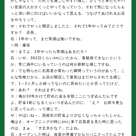
かじゃなくて、だれでも過ごしやすい感じ。さくっと来たらヤバ
い音楽の人がさくっとやってるっていう。それで気になったらも
っと深い所に行けばいいかなって思える、つなげてあげれるお店
をやろうって。
や：それでやっと開店しましたと。それで1年やってみてどうで
すか？ 店長。
石：1年やって、まだ実感は無いですね。
一同：爆笑
や：まてよ、1年やったら実感はあるだろ！
石：いや、362日くらいonにいたから、客観視できないという
か。常に渦中にいるっていうのは何か新鮮な感じですね。
ス：でも明らかに石黒君が変わった瞬間っていうのがあって。こ
んな性格だから、お店が開店して最初はまだやらされてる感じ
で、1～2ヶ月しか経ってないのに辞めたいとか言ってたけど。
や：あれ？ それはまずいね。
ス：俺が10年かけて貯めた金を全部ここにつぎ込んだんです
よ。貯金1桁になるくらいつぎ込んだのに、「え？ お前今更な
に言ってんの」って感じで。
や：やばいね～、高校生の貯金より少なくなっちゃったじゃん。
俺はさ、オープニングの時にonに来て石黒君を見た時に思った
のは、まぁ、「大丈夫かな？」だよね。
石：オープンした時は、改装や準備でかなりパニクってたんです