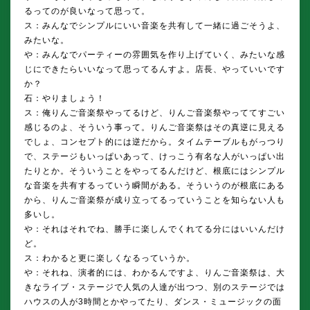
るってのが良いなって思って。
ス：みんなでシンプルにいい音楽を共有して一緒に過ごそうよ、
みたいな。
や：みんなでパーティーの雰囲気を作り上げていく、みたいな感
じにできたらいいなって思ってるんすよ。店長、やっていいです
か？
石：やりましょう！
ス：俺りんご音楽祭やってるけど、りんご音楽祭やっててすごい
感じるのよ、そういう事って。りんご音楽祭はその真逆に見える
でしょ、コンセプト的には逆だから。タイムテーブルもがっつり
で、ステージもいっぱいあって、けっこう有名な人がいっぱい出
たりとか。そういうことをやってるんだけど、根底にはシンプル
な音楽を共有するっていう瞬間がある。そういうのが根底にある
から、りんご音楽祭が成り立ってるっていうことを知らない人も
多いし。
や：それはそれでね、勝手に楽しんでくれてる分にはいいんだけ
ど。
ス：わかると更に楽しくなるっていうか。
や：それね、演者的には、わかるんですよ、りんご音楽祭は、大
きなライブ・ステージで人気の人達が出つつ、別のステージでは
ハウスの人が3時間とかやってたり、ダンス・ミュージックの面