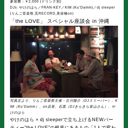
参加費：￥2,000 (ドリンク別)
DJs: やけのはら／FRAN-KEY／KIM (Ku’Damm)／dj sleeper
(りんご音楽祭,瓦RECORD,美栄橋on)
「the LOVE」 スペシャル座談会 in 沖縄
写真左より、りんご音楽祭主催・古川陽介（DJスリーパー）、K
IM（Ku’Damm）、on店長、石黒（DJきらきら富山さん）、や
けのはら
やけのはら × dj sleeperで立ち上げるNEWパー
ティー”the LOVE”の根底にあるもの「1人で変わ