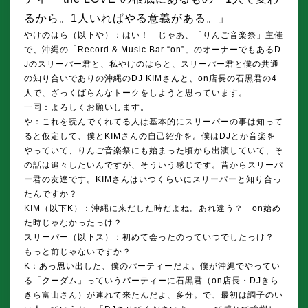
るから。1人いればやる意義がある。」
やけのはら（以下や）：はい！ じゃあ、「りんご音楽祭」主催
で、沖縄の「Record & Music Bar “on”」のオーナーでもあるD
Jのスリーパー君と、私やけのはらと、スリーパー君と僕の共通
の知り合いでありの沖縄のDJ KIMさんと、on店長の石黒君の4
人で、ざっくばらんなトークをしようと思っています。
一同：よろしくお願いします。
や：これを読んでくれてる人は基本的にスリーパーの事は知って
ると仮定して、僕とKIMさんの自己紹介を。僕はDJとか音楽を
やっていて、りんご音楽祭にも始まった頃から出演していて、そ
の話は追々したいんですが、そういう感じです。昔からスリーパ
ー君の友達です。KIMさんはいつくらいにスリーパーと知り合っ
たんですか？
KIM（以下K）：沖縄に来だした時だよね。あれ違う？ on始め
た時じゃなかったっけ？
スリーパー（以下ス）：初めて会ったのっていつでしたっけ？
もっと前じゃないですか？
K：あっ思い出した、僕のパーティーだよ。僕が沖縄でやってい
る「クーダム」っていうパーティーに石黒君（on店長・DJきら
きら富山さん）が連れて来たんだよ、多分。で、最初は調子のい