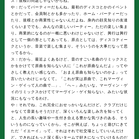
ス：規模の問題じゃないからね。
や：だってパーティーだもんね。最初のディスコとかのイベント
とかだって、会員制とかも多かったり、ホーム・パーティーだっ
たり、規模とか商業性じゃないんだよね。身内の顔見知りの友達
くらいまででも、みんなの楽しいパーティー。ただの楽しい集ま
り。商業的になるのが一概に悪いわけじゃないけど、興行は興行
として一個の形としてあっても、原点としては、ディスコティー
クというか、音楽で楽しむ集まり。そういうのを大事だなって思
ってるから。
ス：だから、最近よくあるけど、昔のすごい名曲のリミックスと
かをかけてて原曲を知らない人に「これが原曲なんだよ」ってや
さしく教えたい感じなの。「おまえ原曲も知らないのかよ」って
言いたいわけじゃなくて。「これが実は原曲で、これマーヴィ
ン・ゲイって人の曲で…」、「へ～」みたいな。マーヴィン・ゲ
イのリミックスかけててマーヴイン・ゲイ知らない、みたいな状
況にもなってるわけ。
や：それでね、これ完全におせっかいなんだけど。クラブだけじ
ゃなくて音楽もそうだけど、深くいろんな楽しみ方を知ってく
と、人生の長い趣味や一生付き合える豊かな気づきのある、そう
いうものになっていくから。そこが例えば、ちょっと遊びにきて
ただ「イエーイ」って、それはそれで社交場としていいんだけ
ど。できればもっと深く長いタームで好きになっていけるものだ