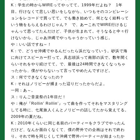
K：学生の時からWIREってやってて。1999年だよね？ 1年
目。行けなくて悲しい思いをしながら、いつもそのコンピレーシ
ョンをレコードで買ってて。でも働き始めて、何となく給料って
いう物をもらえるわけじゃん？ で、あーこれでWIRE行けるじ
ゃんって思ってたんだけど、子供が生まれて。そうなると中々行
けないから、じゃあ沖縄でやっちゃうかっていう感じ。
や：いい話ですね～！
K：で、どうせ沖縄でやるんだったら浜だなっていう。砂浜で海
に向けてスピーカー打って。具志頭浜って南部の浜で。数年間く
らいそれをやり続けてて。で、最後は24時間できなくなっちゃ
ったから、僕がやらないって言ってやめたんですけど。
ス：何でできなくなったの？
K：それはノリピーが捕まった辺りだったからだよ。
一同：あ～。
ス：りんご音楽祭の1年目だ！
や：俺が『Rollin’ Rollin’』って曲を作ってそれをマスタリング
してる時に、七尾旅人くんとノリピーの話してたから覚えてる。
2009年の夏だね。
K：2010年くらいに同じ名前のパーティーをクラブでやったん
だけど、なんか面白くなくて、僕の野外での企画はそれで終わ
り。それで時を同じくして沖縄で野外パーティーが始まったか