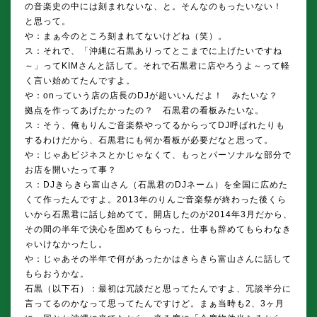
の音楽史の中には刻まれないな、と。そんなのもったいない！
と思って。
や：まぁ今のところ刻まれてないけどね（笑）。
ス：それで、「沖縄に石黒ありってとこまでに上げたいですね
～」ってKIMさんと話して。それで石黒君に店やろうよ～って軽
く言い始めてたんですよ。
や：onっていう店の店長のDJが超いいんだよ！ みたいな？
拠点を作ってあげたかったの？ 石黒君の看板みたいな。
ス：そう、俺もりんご音楽祭やってるからってDJ呼ばれたりも
するわけだから、石黒君にも何か看板が必要だなと思って。
や：じゃあビジネスとかじゃなくて、もっとパーソナルな部分で
お店を開いたって事？
ス：DJきらきら富山さん（石黒君のDJネーム）を全国に広めた
くて作ったんですよ。2013年のりんご音楽祭が終わった後くら
いから石黒君に話し始めてて。開店したのが2014年3月だから、
その間の半年で決心を固めてもらった。仕事も辞めてもらわなき
ゃいけなかったし。
や：じゃあその半年で何があったかはきらきら富山さんに話して
もらおうかな。
石黒（以下石）：最初は冗談だと思ってたんですよ、冗談半分に
言ってるのかなって思ってたんですけど。まぁ当時も2、3ヶ月