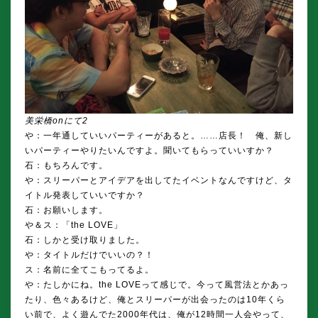
美栄橋onにて2
や：一年通していいパーティーがあると。……店長！ 俺、新し
いパーティーやりたいんですよ。聞いてもらっていいすか？
石：もちろんです。
や：スリーパーとアイデアを出してたイベントなんですけど、タ
イトル発表していいですか？
石：お願いします。
や＆ス：「the LOVE」
石：しかと受け取りました。
や：タイトルだけでいいの？！
ス：名前に全てこもってるよ。
や：たしかにね。the LOVEって感じで。今って風営法とかあっ
たり、色々あるけど、俺とスリーパーが出会ったのは10年くら
い前で、よく遊んでた2000年代は、俺が12時間一人会やって、