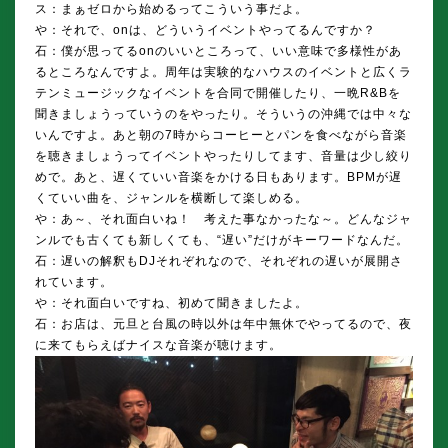
ス：まぁゼロから始めるってこういう事だよ。
や：それで、onは、どういうイベントやってるんですか？
石：僕が思ってるonのいいところって、いい意味で多様性があ
るところなんですよ。周年は実験的なハウスのイベントと広くラ
テンミュージックなイベントを合同で開催したり、一晩R&Bを
聞きましょうっていうのをやったり。そういうの沖縄では中々な
いんですよ。あと朝の7時からコーヒーとパンを食べながら音楽
を聴きましょうってイベントやったりしてます、音量は少し絞り
めで。あと、遅くていい音楽をかける日もあります。BPMが遅
くていい曲を、ジャンルを横断して楽しめる。
や：あ～、それ面白いね！ 考えた事なかったな～。どんなジャ
ンルでも古くても新しくても、“遅い”だけがキーワードなんだ。
石：遅いの解釈もDJそれぞれなので、それぞれの遅いが展開さ
れています。
や：それ面白いですね、初めて聞きましたよ。
石：お店は、元旦と台風の時以外は年中無休でやってるので、夜
に来てもらえばナイスな音楽が聴けます。