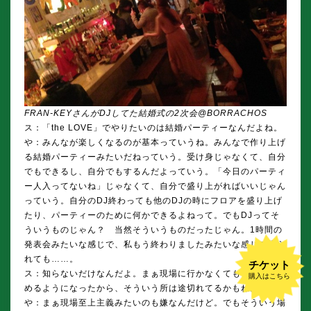
FRAN-KEYさんがDJしてた結婚式の2次会@BORRACHOS
ス：「the LOVE」でやりたいのは結婚パーティーなんだよね。
や：みんなが楽しくなるのが基本っていうね。みんなで作り上げ
る結婚パーティーみたいだねっていう。受け身じゃなくて、自分
でもできるし、自分でもするんだよっていう。「今日のパーティ
ー人入ってないね」じゃなくて、自分で盛り上がればいいじゃん
っていう。自分のDJ終わっても他のDJの時にフロアを盛り上げ
たり、パーティーのために何かできるよねって。でもDJってそ
ういうものじゃん？ 当然そういうものだったじゃん。1時間の
発表会みたいな感じで、私もう終わりましたみたいな感じで帰ら
れても……。
チケット
ス：知らないだけなんだよ。まぁ現場に行かなくても音楽が楽し
購入はこちら
めるようになったから、そういう所は途切れてるかもね。
や：まぁ現場至上主義みたいのも嫌なんだけど。でもそういう場