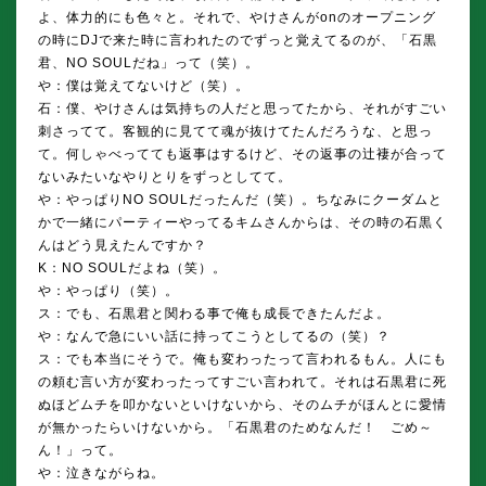
よ、体力的にも色々と。それで、やけさんがonのオープニング
の時にDJで来た時に言われたのでずっと覚えてるのが、「石黒
君、NO SOULだね」って（笑）。
や：僕は覚えてないけど（笑）。
石：僕、やけさんは気持ちの人だと思ってたから、それがすごい
刺さってて。客観的に見てて魂が抜けてたんだろうな、と思っ
て。何しゃべってても返事はするけど、その返事の辻褄が合って
ないみたいなやりとりをずっとしてて。
や：やっぱりNO SOULだったんだ（笑）。ちなみにクーダムと
かで一緒にパーティーやってるキムさんからは、その時の石黒く
んはどう見えたんですか？
K：NO SOULだよね（笑）。
や：やっぱり（笑）。
ス：でも、石黒君と関わる事で俺も成長できたんだよ。
や：なんで急にいい話に持ってこうとしてるの（笑）？
ス：でも本当にそうで。俺も変わったって言われるもん。人にも
の頼む言い方が変わったってすごい言われて。それは石黒君に死
ぬほどムチを叩かないといけないから、そのムチがほんとに愛情
が無かったらいけないから。「石黒君のためなんだ！ ごめ～
ん！」って。
や：泣きながらね。