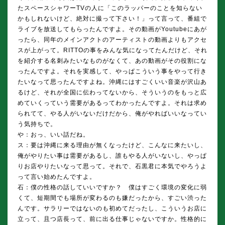
たスペースシャワーTVの人に「このラッパーのことを知らない
かもしれないけど、絶対に撮って下さい！」って言って、番組で
ライブを放送してもらったんですよ。その動画がYoutubeにあが
ったら、同年のメインアクトのアーティストの動画よりもアクセ
スが上がって。RITTOの事をみんな気になってたんだけど、それ
を紹介する名刺みたいなものがなくて、あの動画がその役割にな
ったんですよ。それを実感して、やっぱこういう事をやって行き
たいなって思ったんですよね。沖縄にはすごくいい音楽が沢山あ
るけど、それが全国に伝わってないから、そういうのをもっと広
めていくっていう需要があるってわかったんですよ。それは求め
られてて、やる人がいないだけだから、俺がやればいいなってい
う気持ちで。
や：おっ、いい話だね。
ス：要は沖縄に来る理由が無くなったけど、こんなに来たいし、
俺がやりたい事は需要があるし、誰もやる人がいないし、やっぱ
りお店やりたいなって思って。それで、石黒君に本気でやろうよ
って言い始めたんですよ。
石：僕の性格の話していいですか？ 僕はすごく環境の変化に弱
くて、短期間でも場所が変わるのも嫌だったから、すごい渋った
んです。サラリーではないのも初めてだったし、こういうお店に
立って、且つ店長って、前に出る仕事じゃないですか。性格的に