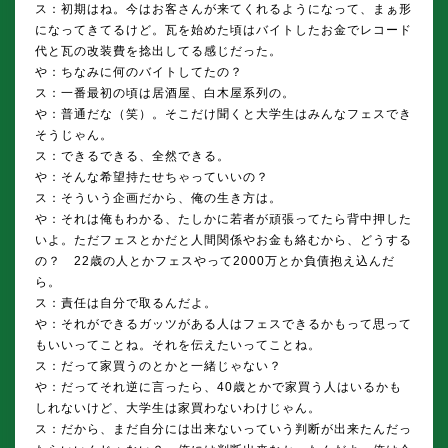
ス：初期はね。今はお客さんが来てくれるようになって、まぁ形
になってきてるけど。瓦を始めた頃はバイトしたお金でレコード
代と瓦の改装費を捻出してる感じだった。
や：ちなみに何のバイトしてたの？
ス：一番最初の頃は居酒屋、白木屋系列の。
や：普通だな（笑）。そこだけ聞くと大学生はみんなフェスでき
そうじゃん。
ス：できるできる、全然できる。
や：そんな希望持たせちゃっていいの？
ス：そういう企画だから、俺の生き方は。
や：それは俺もわかる、たしかに若者が頑張ってたら背中押した
いよ。ただフェスとかだと人間関係やお金も絡むから、どうする
の？ 22歳の人とかフェスやって2000万とか負債抱え込んだ
ら。
ス：責任は自分で取るんだよ。
や：それができるガッツがある人はフェスできるかもって思って
もいいってことね。それを伝えたいってことね。
ス：だって家買うのとかと一緒じゃない？
や：だってそれ逆に言ったら、40歳とかで家買う人はいるかも
しれないけど、大学生は家買わないわけじゃん。
ス：だから、まだ自分には出来ないっていう判断が出来たんだっ