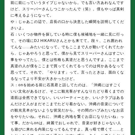
前に前にっていうタイプじゃないから。でも言い方あれなんです
けど、スリーパーさんしつこかったんで（笑）。僕もやっぱ真剣
に考えるようになって。
や：じゃあこの辺で、店長の口から決意した瞬間を説明してくだ
さいよ。
石：いくつか物件を探している時に僕も候補地を一緒に見に行っ
て、その場にDJ HIKARUさんとかも来てて。段々、これ囲われ
てんな……みたいになって。でもここまで人が動いてくれてたか
ら、じゃあやろうと思って。僕から見てスリーパーさんはすごい
事をやってたし、僕とは性格も真逆だと思うんですよ。ここまで
真逆の人が僕をここまで買ってくれてるってのは何かあるなって
思ってて。それで、「やります」って。言ったときは、面白くな
るなってより不安が大きかったけど。
ス：onを始める前に石黒君と話してたのは、「沖縄にはすごく
いい文化があるけど、そこに観光客がすんなりたどり着くまでの
道筋は全然できてない。いいパーティーとか、いいクラブはある
んだけど人がまだそこまでたどり着かない。沖縄の音楽について
の観光見本がないような状況だから、その間のハブみたいなお店
をやりたいね。それに、沖縄と内地を繋ぐお店になりたいね」っ
て事。だからonは、綺麗でおしゃれで、音楽が好きじゃない人
も遊びに来れる内装になってるんですよ。真っ暗で煙くて……と