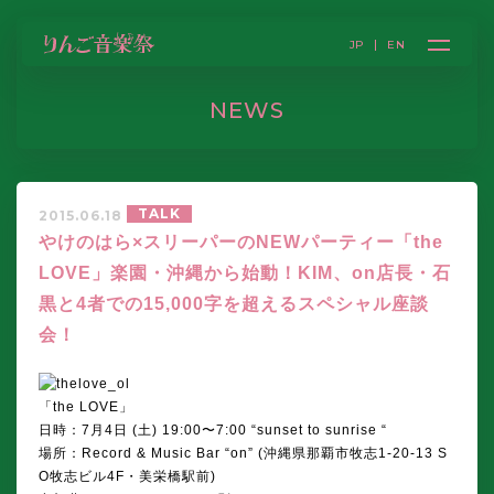
JP
EN
NEWS
TALK
2015.06.18
やけのはら×スリーパーのNEWパーティー「the
LOVE」楽園・沖縄から始動！KIM、on店長・石
黒と4者での15,000字を超えるスペシャル座談
会！
「the LOVE」
日時：7月4日 (土) 19:00〜7:00 “sunset to sunrise “
場所：Record & Music Bar “on” (沖縄県那覇市牧志1-20-13 S
O牧志ビル4F・美栄橋駅前)