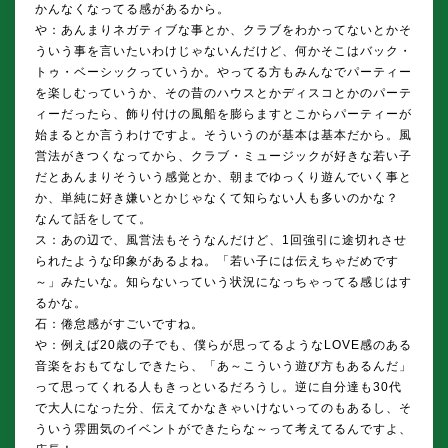
かんなくなってる感があるから。
や：あんまりネガティブな事とか、クラブをわかってないとかそ
ういう事を言いたいわけじゃないんだけど、何かそこはバック・
トゥ・ベーシックっていうか。やってる方もみんなでパーティー
を楽しむっていうか、その昔のハウスとかディスコとかのパーテ
ィーだったら、飾り付けの風船を膨らますとこからパーティーが
始まるとか言うわけですよ。そういうのが基本は基本だから。風
営法がきつくなってから、クラブ・ミュージックが好きな若い子
だとあんまりそういう感覚とか、朝までゆっくり遊んでいく事と
か、単純に好き嫌いとかじゃなくて知らない人も多いのかな？
なんて話をしてて。
ス：あの辺で、風営法もそうなんだけど、1回強引に途切れさせ
られたような印象があるよね。「若い子には伝えちゃだめです
～」みたいな。知らないっていう状況になっちゃってる感じはす
るかな。
石：倦怠感がすごいですね。
や：例えば20歳の子でも、僕らが思ってるようなLOVE感のある
音楽をおもてなしできたら、「あ～こういう遊び方もあるんだ」
って思ってくれる人もきっといるだろうし。逆に自分達も30代
で大人になった分、伝えてかなきゃいけないってのもあるし、そ
ういう雰囲気のイベントができたらな～って考えてるんですよ、