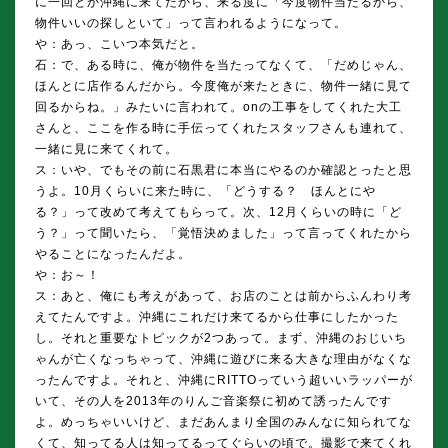
に一回とか沖縄に来てたから、来る度に「今度物件当たるから、
物件いいの探しといて」って言われるようになって。
や：あっ、こいつ本気だと。
石：で、ある時に、俺が物件を当たってなくて、「だめじゃん、
ほんとに店作るんだから。今度俺が来たときに、物件一緒に見て
回るからね。」みたいに言われて。onの工事をしてくれた大工
さんと、ここを作る時に手伝ってくれたスタッフさんも連れて、
一緒に見に来てくれて。
ス：いや、でもその前に石黒君に本当にやるのか確認とったと思
うよ。10月くらいに来た時に、「どうする？ ほんとにや
る？」って改めて考えてもらって。次、12月くらいの時に「ど
う？」って聞いたら、「覚悟決めました」って言ってくれたから
やることになったんだよ。
や：お～！
ス：あと、俺にも考えがあって、お店のことは前からふんわり考
えてたんですよ。沖縄にこれだけ来てるから仕事にしたかった
し。それと重要なトピックが2つあって。まず、沖縄のおじいち
ゃんが亡くなっちゃって、沖縄に遊びに来る大きな理由がなくな
ったんですよ。それと、沖縄にRITTOっていう超いいラッパーが
いて、その人を2013年のりんご音楽祭に初めて誘ったんです
よ。めっちゃいいけど、まだあんまり全国のみんなに知られてな
くて、知ってる人は知ってるってぐらいの頃で。撮影で来てくれ