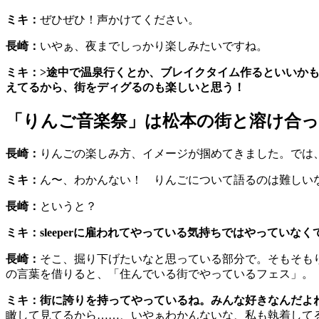
ミキ：
ぜひぜひ！声かけてください。
長崎：
いやぁ、夜までしっかり楽しみたいですね。
ミキ：>途中で温泉行くとか、ブレイクタイム作るといいか
えてるから、街をディグるのも楽しいと思う！
「りんご音楽祭」は松本の街と溶け合
長崎：
りんごの楽しみ方、イメージが掴めてきました。では
ミキ：
ん〜、わかんない！ りんごについて語るのは難しい
長崎：
というと？
ミキ：sleeperに雇われてやっている気持ちではやってい
長崎：
そこ、掘り下げたいなと思っている部分で。そもそもり
の言葉を借りると、「住んでいる街でやっているフェス」。
ミキ：街に誇りを持ってやっているね。みんな好きなんだ
瞰して見てるから……、いやぁわかんないな、私も執着して