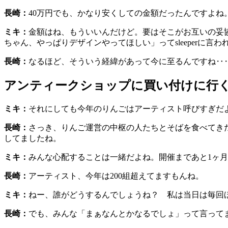
長崎：
40万円でも、かなり安くしての金額だったんですよね
ミキ：
金額はね、もういいんだけど。要はそこがお互いの妥協
ちゃん、やっぱりデザインやってほしい」ってsleeperに
長崎：
なるほど、そういう経緯があって今に至るんですね‥
アンティークショップに買い付けに行
ミキ：
それにしても今年のりんごはアーティスト呼びすぎだ
長崎：
さっき、りんご運営の中枢の人たちとそばを食べてきた
してましたね。
ミキ：
みんな心配することは一緒だよね。開催まであと1ヶ月切
長崎：
アーティスト、今年は200組超えてますもんね。
ミキ：
ねー、誰がどうするんでしょうね？ 私は当日は毎回
長崎：
でも、みんな「まぁなんとかなるでしょ」って言って