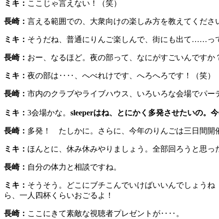
ミキ：
ここじゃ言えない！（笑）
長崎：
言える範囲での、大衆向けの楽しみ方を教えてくださ
ミキ：
そうだね、普通にりんご楽しんで、街にも出て……っ
長崎：
おー、なるほど。夜の部って、なにがすごいんですか
ミキ：
夜の部は‥‥、へべれけです、へろへろです！（笑
長崎：
市内のクラブやライブハウス、いろいろな会場でパー
ミキ：
3会場かな。
sleeperはね、とにかく多発させたい
長崎：
多発！ たしかに。さらに、今年のりんごは三日間開
ミキ：
ほんとに、休み休みやりましょう。全部回ろうと思っ
長崎：
自分の体力と相談ですね。
ミキ：
そうそう。どこにブチこんでいけばいいんでしょうね
ら、一人四杯くらいおごるよ！
長崎：
ここにきて素敵な視聴者プレゼントが‥‥。