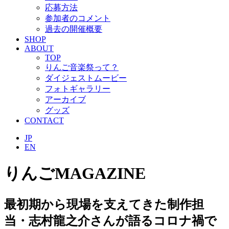
応募方法
参加者のコメント
過去の開催概要
SHOP
ABOUT
TOP
りんご音楽祭って？
ダイジェストムービー
フォトギャラリー
アーカイブ
グッズ
CONTACT
JP
EN
りんごMAGAZINE
最初期から現場を支えてきた制作担
当・志村龍之介さんが語るコロナ禍で