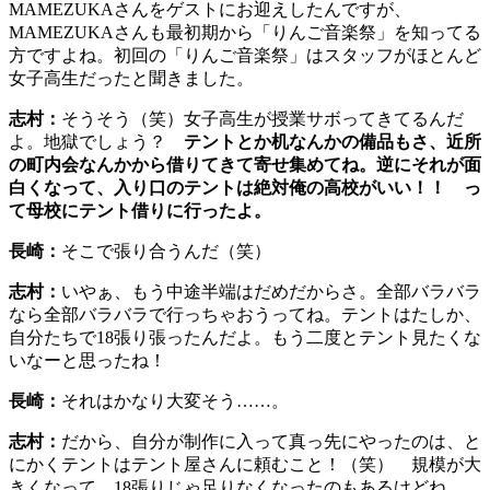
MAMEZUKAさんをゲストにお迎えしたんですが、
MAMEZUKAさんも最初期から「りんご音楽祭」を知ってる
方ですよね。初回の「りんご音楽祭」はスタッフがほとんど
女子高生だったと聞きました。
志村：
そうそう（笑）女子高生が授業サボってきてるんだ
よ。地獄でしょう？
テントとか机なんかの備品もさ、近所
の町内会なんかから借りてきて寄せ集めてね。逆にそれが面
白くなって、入り口のテントは絶対俺の高校がいい！！ っ
て母校にテント借りに行ったよ。
長崎：
そこで張り合うんだ（笑）
志村：
いやぁ、もう中途半端はだめだからさ。全部バラバラ
なら全部バラバラで行っちゃおうってね。テントはたしか、
自分たちで18張り張ったんだよ。もう二度とテント見たくな
いなーと思ったね！
長崎：
それはかなり大変そう……。
志村：
だから、自分が制作に入って真っ先にやったのは、と
にかくテントはテント屋さんに頼むこと！（笑） 規模が大
きくなって、18張りじゃ足りなくなったのもあるけどね。