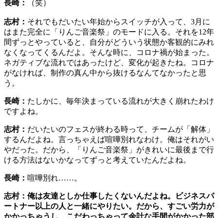
長崎：
（笑）
志村：
それでもだいたい年始からスイッチが入って、3月に
はまた完全に「りんご音楽祭」のモードに入る。それを12年
間ずっとやっていると、自分がどういう状態か客観的にみれ
なくなってくるんだよ。そんな時に、コロナ禍が始まった。
ネガティブな流れではあったけど、変化が起きたね。コロナ
がなければ、制作の真ん中から抜けるなんてなかったと思
う。
長崎：
たしかに、毎年決まっている流れが大きく崩れたわけ
ですよね。
志村：
だいたいのフェスが終わる時って、チームが「解体」
するんだよね。言っちゃえば喧嘩別れなわけ。俺はそれがい
やだった。だから、「りんご音楽祭」がきれいに最後まで行
ける方法はないかなってずっと考えていたんだよね。
長崎：
喧嘩別れ……。
志村：
俺は友達としか仕事したくないんだよね。ビジネスパ
ートナー以上の人と一緒にやりたい。だから、すごい労力が
かかっちゃうし、こだわっちゃって余計な手間がかかった部