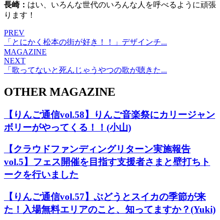
長崎：
はい、いろんな世代のいろんな人を呼べるように頑張
ります！
PREV
「とにかく松本の街が好き！！」デザインチ...
MAGAZINE
NEXT
「歌ってないと死んじゃうやつの歌が聴きた...
OTHER MAGAZINE
【りんご通信vol.58】りんご音楽祭にカリージャン
ボリーがやってくる！！(小山)
【クラウドファンディングリターン実施報告
vol.5】フェス開催を目指す支援者さまと壁打ちト
ークを行いました
【りんご通信vol.57】ぶどうとスイカの季節が来
た！入場無料エリアのこと、知ってますか？(Yuki)