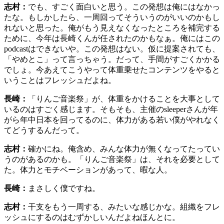
志村：
でも、すごく面白いと思う。この発想は俺にはなかっ
たな。もしかしたら、一周回ってそういうのがいいのかもし
れないと思った。俺がもう見えなくなったところを補完する
ために、今年は長崎くんが任されたのかもなぁ。俺にはこの
podcastはできないや。この発想はない。仮に提案されても、
「やめとこ」って言っちゃう。だって、手間がすごくかかる
でしょ。今あえてこうやって体重乗せたコンテンツをやると
いうことはフレッシュだよね。
長崎：
「りんご音楽祭」が、体重をかけることを大事として
いるのはすごく感じます。そもそも、主催のsleeperさんが年
がら年中日本を回ってるのに、体力がある若い僕がやれなく
てどうするんだって。
志村：
確かにね。俺含め、みんな体力が無くなってたってい
うのがあるのかも。「りんご音楽祭」は、それを必要として
た。体力とモチベーションがあって、暇な人。
長崎：
まさしく僕ですね。
志村：
干支をもう一周する、みたいな感じかな。組織をフレ
ッシュにするのはむずかしいんだよねほんとに。