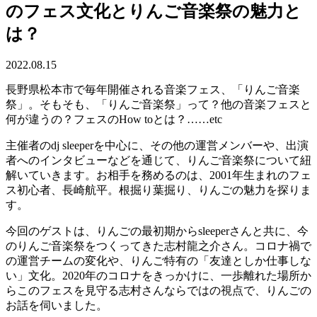
のフェス文化とりんご音楽祭の魅力と
は？
2022.08.15
長野県松本市で毎年開催される音楽フェス、「りんご音楽
祭」。そもそも、「りんご音楽祭」って？他の音楽フェスと
何が違うの？フェスのHow toとは？……etc
主催者のdj sleeperを中心に、その他の運営メンバーや、出演
者へのインタビューなどを通じて、りんご音楽祭について紐
解いていきます。お相手を務めるのは、2001年生まれのフェ
ス初心者、長崎航平。根掘り葉掘り、りんごの魅力を探りま
す。
今回のゲストは、りんごの最初期からsleeperさんと共に、今
のりんご音楽祭をつくってきた志村龍之介さん。コロナ禍で
の運営チームの変化や、りんご特有の「友達としか仕事しな
い」文化。2020年のコロナをきっかけに、一歩離れた場所か
らこのフェスを見守る志村さんならではの視点で、りんごの
お話を伺いました。