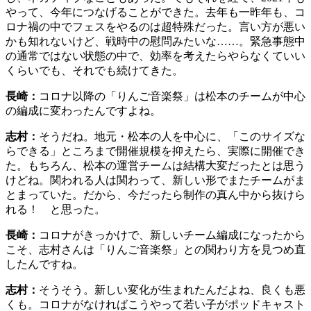
やって、今年につなげることができた。去年も一昨年も、コ
ロナ禍の中でフェスをやるのは超特殊だった。言い方が悪い
かも知れないけど、戦時中の慰問みたいな……。緊急事態中
の通常ではない状態の中で、効率を考えたらやらなくていい
くらいでも、それでも続けてきた。
長崎：
コロナ以降の「りんご音楽祭」は松本のチームが中心
の編成に変わったんですよね。
志村：
そうだね。地元・松本の人を中心に、「このサイズな
らできる」ところまで開催規模を抑えたら、実際に開催でき
た。もちろん、松本の運営チームは結構大変だったとは思う
けどね。関われる人は関わって、新しい形でまたチームがま
とまっていた。だから、今だったら制作の真ん中から抜けら
れる！ と思った。
長崎：
コロナがきっかけで、新しいチーム編成になったから
こそ、志村さんは「りんご音楽祭」との関わり方を見つめ直
したんですね。
志村：
そうそう。新しい変化が生まれたんだよね、良くも悪
くも。コロナがなければこうやって若い子がポッドキャスト