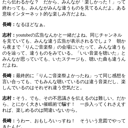
たら伝わるかな？ だから、みんなが「楽しかった！」って
終わっても、みんながみんな違うものを見てるんだよ。ある
意味インターネット的な楽しみ方だよね。
長崎：
なるほどなぁ。
志村：
youtubeの広告なんかと一緒だよね。同じチャンネル
を見ていても、みんな違う広告が表示されるでしょ？ 朝か
ら夜まで「りんご音楽祭」の会場にいたって、みんな違うも
のを辿って、違うものをみている。「いい音楽を聴いた」と
みんなが思っていても、いたステージも、聴いた曲も違うん
だよね。
長崎：
最終的に「りんご音楽祭よかったね」って同じ感想を
言い合っても、でもみんな聴いているのは違う音楽だし、楽
しんでいるのはそれぞれ違う空気だと。
志村：
そう。でも、その不思議さを伝えるのは難しい。だか
ら、とにかく大きい催眠術で騙す！ 一歩入ってくれさえす
れば、楽しめるのは間違いないから。
長崎：
うわー、おもしろいっすね！ そういう意図でやって
きたんだ。