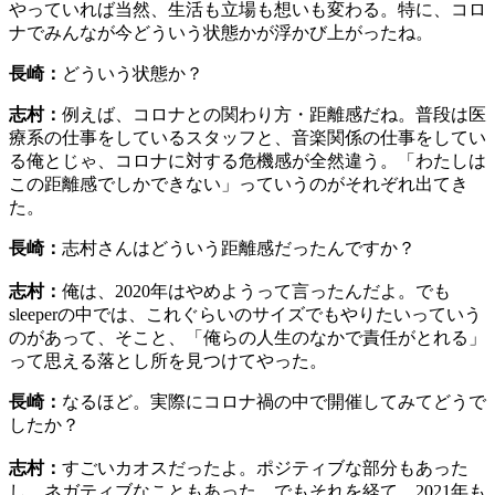
やっていれば当然、生活も立場も想いも変わる。特に、コロ
ナでみんなが今どういう状態かが浮かび上がったね。
長崎：
どういう状態か？
志村：
例えば、コロナとの関わり方・距離感だね。普段は医
療系の仕事をしているスタッフと、音楽関係の仕事をしてい
る俺とじゃ、コロナに対する危機感が全然違う。「わたしは
この距離感でしかできない」っていうのがそれぞれ出てき
た。
長崎：
志村さんはどういう距離感だったんですか？
志村：
俺は、2020年はやめようって言ったんだよ。でも
sleeperの中では、これぐらいのサイズでもやりたいっていう
のがあって、そこと、「俺らの人生のなかで責任がとれる」
って思える落とし所を見つけてやった。
長崎：
なるほど。実際にコロナ禍の中で開催してみてどうで
したか？
志村：
すごいカオスだったよ。ポジティブな部分もあった
し、ネガティブなこともあった。でもそれを経て、2021年も