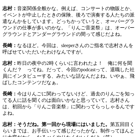
志村：
音楽関係全般かな。例えば、コンサートの物販とか、
イベントが中止したときの保険、後ろで演奏する人たちの派
遣なんかをしています。どっちかっていうと、オーバーグラ
ウンドの仕事が多いのかな。「りんご音楽祭」は、オーバー
グラウンドとアンダーグラウンドの間って感じだよね。
長崎：
なるほど。今回は、sleeperさんのご指名で志村さんを
呼ばせていただいたわけなんですが。
志村：
昨日の夜中の2時くらいに言われたよ！ 俺に何を聞
くんだ？ ってね。だって、今回のpodcastって、退職した社
員にインタビューする、みたいな話なんだよね。いやぁ、飛
ばしたコンテンツだなぁ。
長崎：
今はりんごに関わってないけど、過去のりんごを知っ
てる人に話を聞くのは面白いかなと思っていて。志村さん
は、初回から「りんご音楽祭」に関わってらっしゃるんです
よね。
志村：そうだね。第一回から現場にはいました。
第五回目く
らいまでは、お手伝いって感じだったかな。制作ってほんと