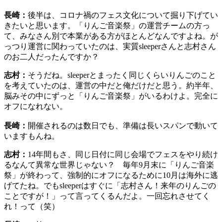
長崎：
後半は、コロナ禍のフェス文化について掘り下げてい
きたいと思います。「りんご音楽祭」の運営チームの方っ
て、みなさん別で本業がある方がほとんどなんですよね。が
っつり運営に関わっていたのは、実質sleeperさんと志村さん
のお二人だったんですか？
志村：
そうだね。sleeperとまったく同じくらいりんごのこと
を考えていたのは、運営の中だと俺だけだと思う。約半年、
脳みその中にずっと「りんご音楽祭」がいるわけよ。完全に
オフになれない。
長崎：
開催されるのは数日でも、準備は長いスパンで動いて
いますもんね。
志村：
14年間もさ、同じ日付に同じ会場でフェスをやり続け
るなんて異常な世界じゃない？ 毎年9月末に「りんご音楽
祭」が終わって、強制的にオフになるために10月は海外に逃
げてたね。でもsleeperはすぐに「志村さん！来年のりんごの
ことですが！」って言ってくるんだよ。一回忘れさせてく
れ！って（笑）