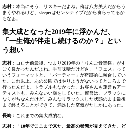
志村：
本当にそう、リスキーだよね。俺は八方美人だからう
まくやれるけど、sleeperはセンシティブだから食らってるか
もなぁ。
集大成となった2019年に浮かんだ、
「一生俺が伴走し続けるのか？」とい
う想い
志村：
コロナ前最後、つまり2019年の「りんご音楽祭」がす
ごく良かったんだよね。手前味噌だけどさ、「フェス」って
いうフォーマットと、「パーティー」が奇跡的に融合してい
た。これ以上、あの公園ではやりようがないってところまで
行ったんだよ。トラブルもなかった。お客さんも運営もアー
ティストも、みんないい顔をしていた。運営は、ブラックに
なりがちなんだけど、みんなリラックスした状態のまま最後
まで終えることができて、満足した空気がたしかにあった。
長崎：
これまでの集大成的な。
志村：「10年でここまで来た、最高の状態が見えてきた。ど