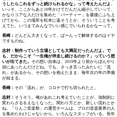
うしたらこれをずっと続けられるかな」って考えたんだよ
。
いっそ、ここからあと10年かけてだんだん縮小していって、
かなりコアな人だけを集めた「パーティー」を最後にぶち上
げてから、この場所を松本に返そうとか、そういうことを考
えてた。いつまでみんなでいい感じでいられるかなーって。
長崎：
どんどん大きくなって、ばーんって解体するのはイヤ
ですものね。
志村：制作っていう立場としても大満足だったんだよ。で
も、だからこそ「一生俺が伴走し続けるのか？」っていう想
いが出てきた。
その想い自体は、2019年より前からぼんやり
頭にあったんだけどね。でも、さっき言ったみたいに「流
れ」があるから、その想いを抱えたまま、毎年次の年の準備
が始まる。
長崎：
その「流れ」が、コロナで打ち切られたと。
志村：
そうそう。俺があれこれ考えていたことが、強制的に
変わらざるをえなくなった。関わり方とか、新しい流れとか
ね。「りんご音楽祭」の運営チームは、プロの音楽業界の人
を集めたわけじゃないから、いろんなスタッフがいる。長年