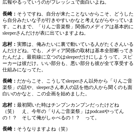
広報やるっていうのがフレッシュで面白いよね。
長崎：
そうですね、自分が来たことないからこそ、どうした
ら自分みたいな子が行きやすいかなと考えながらやっていま
す。これまで、「りんご音楽祭」関係のメディアは基本的に
sleeperさんだけが表に出ていますよね。
志村：
実際は、俺みたいに裏で動いている人がたくさんいる
んだけどね。でも、メディア関係の取材は基本全部断ってき
たんだよ。最前線に立つのはsleeperだけにしようって。スピ
ーカーは彼だけ。いい部分も、悪い部分も彼が全て享受する
仕組みになってた。
長崎：
だからこそ、こうしてsleeperさん以外から「りんご音
楽祭」の話や、sleeperさん本人の話を他の人から聞くのも面
白いのかなと、この企画を始めました。
志村：
最初聞いた時はチンプンカンプンだったけどね
（笑） え、今年の「りんご音楽祭」はpodcastやってん
の！？ そして俺がしゃべるの！？ って。
長崎：
そうなりますよね（笑）