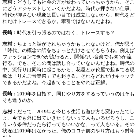
志村：
どうしても社会の方が変わっていっちゃうから、そこ
にどうアジャストしていくかだよね。時代が押さない仕事、
時代が押さない現象は長い目では成立しないから、時代をど
れだけトレースできるか。牽引ではないんだよね。
長崎：
時代を引っ張るのではなく、トレースする？
志村：
ちょっと話がそれちゃうかもしれないけど、俺が思う
「時代」の概念の話をちょっとだけさせてもらうね。例えば
ファッションで80’sが流行ると、関係ない音楽でも80’sが流
行る。でも、そこの間は話し合っていないんだよね。時代の
中、流行りは同時に起こるから、花屋とか靴屋で起きてる現
象は「りんご音楽祭」でも起きる。それをどれだけキャッチ
できるかだよね。今起きてることをやれば正解。
長崎：
2019年を目指す、同じやり方をするっていうのはそも
そも違うのか。
志村：
だって、2019年と今じゃ生活も遊び方も変わったでし
ょ。今でも外に出ていきたくないって人もいるだろうし、こ
ういう条件だったら行ってもいいかな、って人もいる。その
状況は2019年はなかった。俺のコロナ前のやり方はもう封印