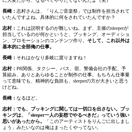
に大変だから、なるべくやりたくないんだよ（笑）
長崎：
志村さんは、「りんご音楽祭」では制作を担当されて
いたんですよね。具体的に何をされていたんですか？
志村：
これは説明するのが難しいね。まず、主催のsleeperが
担当しているのが何かというと、ブッキング、オーディショ
ン、プロモーションのコンテンツ作り。
そして、これ以外は
基本的に全部俺の仕事。
長崎：
それはかなり多岐に渡りますね！
志村：
PR関係、タクシー、バス、宿、警備会社の手配、予
算組み、ありとあらゆることが制作の仕事。もちろん仕事量
って意味でも、精神的な負担も、sleeperの方が大きいと思う
けどね。
長崎：
なるほど。
志村：
でも、ブッキングに関しては一切口を出さない。ブッ
キングは、「sleeper一人の妄想でやるべきだ」っていう強い
思いがあったから。
「このアーティストをりんごに出しまし
ょう」みたいなのは俺はまったくやってない。