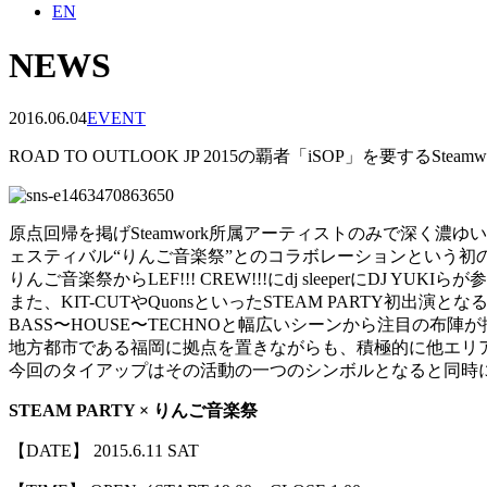
EN
NEWS
2016.06.04
EVENT
ROAD TO OUTLOOK JP 2015の覇者「iSOP」を要するSt
原点回帰を掲げSteamwork所属アーティストのみで深く濃
ェスティバル“りんご音楽祭”とのコラボレーションという初
りんご音楽祭からLEF!!! CREW!!!にdj sleeperにDJ YUKIら
また、KIT-CUTやQuonsといったSTEAM PARTY初出
BASS〜HOUSE〜TECHNOと幅広いシーンから注目の布陣
地方都市である福岡に拠点を置きながらも、積極的に他エリアと
今回のタイアップはその活動の一つのシンボルとなると同時に、福
STEAM PARTY × りんご音楽祭
【DATE】 2015.6.11 SAT