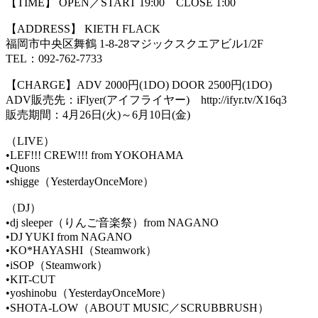
【TIME】 OPEN／START 19:00 CLOSE 1:00
【ADDRESS】 KIETH FLACK
福岡市中央区舞鶴 1-8-28マジックスクエアビル1/2F
TEL：092-762-7733
【CHARGE】ADV 2000円(1DO) DOOR 2500円(1DO)
ADV販売先：iFlyer(アイフライヤー) http://ifyr.tv/X16q3
販売期間：4月26日(火)～6月10日(金)
（LIVE）
•LEF!!! CREW!!! from YOKOHAMA
•Quons
•shigge（YesterdayOnceMore）
（DJ）
•dj sleeper（りんご音楽祭）from NAGANO
•DJ YUKI from NAGANO
•KO*HAYASHI（Steamwork）
•iSOP（Steamwork）
•KIT-CUT
•yoshinobu（YesterdayOnceMore）
•SHOTA-LOW（ABOUT MUSIC／SCRUBBRUSH）