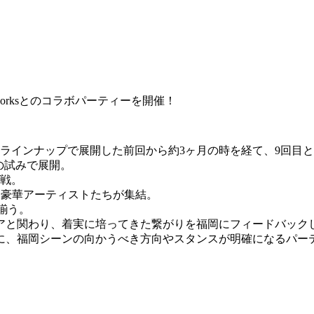
eamworksとのコラボパーティーを開催！
ゆいラインナップで展開した前回から約3ヶ月の時を経て、9回目と
の試みで展開。
が参戦。
演となる豪華アーティストたちが集結。
が揃う。
関わり、着実に培ってきた繋がりを福岡にフィードバックしてきた
岡シーンの向かうべき方向やスタンスが明確になるパーティになる