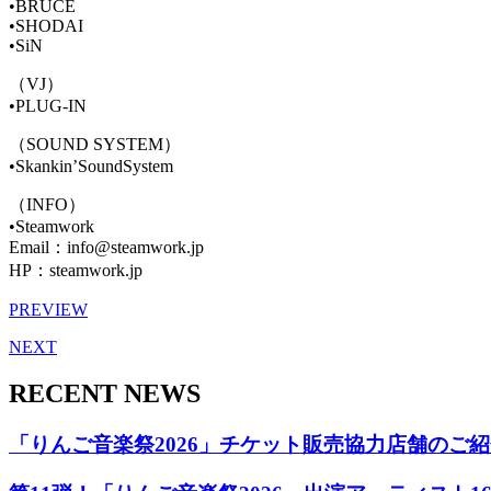
•BRUCE
•SHODAI
•SiN
（VJ）
•PLUG-IN
（SOUND SYSTEM）
•Skankin’SoundSystem
（INFO）
•Steamwork
Email：info@steamwork.jp
HP：steamwork.jp
PREVIEW
NEXT
RECENT NEWS
「りんご音楽祭2026」チケット販売協力店舗のご