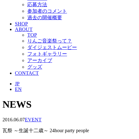
応募方法
参加者のコメント
過去の開催概要
SHOP
ABOUT
TOP
りんご音楽祭って？
ダイジェストムービー
フォトギャラリー
アーカイブ
グッズ
CONTACT
JP
EN
NEWS
2016.06.07
EVENT
瓦祭 ～生誕十二歳～ 24hour party people