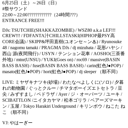
6月25日（土）～26日（日）
#祭サウンド
22:00～22:00????????????（24時間???）
ENTRANCE FREE!!!
DJs: TSUTCHIE(SHAKKAZOMBIE) / WSZ80 a.k.a LEF!!!
CREW!!! / FDFANTA汁CHILLSTASKI(HIPHOP最PSY高
CORE会議) / SKIPP&坪田直樹(ユオンセ～ン♨) / Ryunosuke
48 / nagomu tamaki / PRAGMA DJs / dj mizuhata / 花形ハヤシ /
西山 源(夜間飛行) / USYN / テンション花車 / AOSHO(三茶番
外地) / mtnr(UNSU) / YUKI(Goes on) / roc69 / massive(BASIN
BASS BASH) / fuse(BASIN BASS BASH) / carin(虹色J●POP) /
masato(虹色J●POP) / hori(虹色J●POP) / dj sleeper （順不同）
LIVE: ミヤザキナツキ(砂場) / わたなべよしくに(ソロ) / 夕暮
れの動物園 / ぐっとクルー / チマタボーイズエトセトラ / 豆
尖 / みずすまし / ペドラザ / Ayer / ジ・オーパーツ / ユーキ /
SCIBATTLON /ニイタカヤマ / 松本ゴリラ / ベアーズマーキ
ン / 玉屋 / Tokyo Harakiri Underground / キリンボウ / ねこた ね
こ （順不同）
VJ: やはーぎー