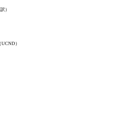
し訳）
mi（UCND）