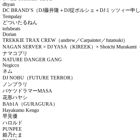
dhyan
DC BRAND’S（DJ藤井隆＋DJ掟ポルシェ＋DJミッツィー申
Tempalay
どついたるねん
tofubeats
Dorian
TREKKIE TRAX CREW（andrew／Carpainter／futatsuki）
NAGAN SERVER × DJ YASA（KIREEK）× Shoichi Muraka
ナマコプリ
NATURE DANGER GANG
Negicco
ネム
DJ NOBU（FUTURE TERROR）
ノンブラリ
バケツドラマーMASA
花形ハヤシ
BAb1A（GURAGURA）
Hayakumo Kengo
早見優
ハロルド
PUNPEE
姫乃たま