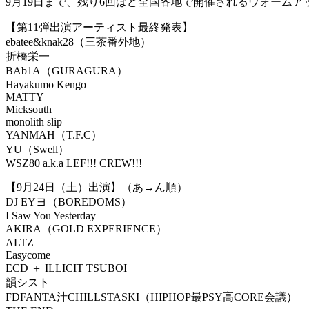
9月19日まで、残り6回ほど全国各地で開催されるウォーム
【第11弾出演アーティスト最終発表】
ebatee&knak28（三茶番外地）
折橋栄一
BAb1A（GURAGURA）
Hayakumo Kengo
MATTY
Micksouth
monolith slip
YANMAH（T.F.C）
YU（Swell）
WSZ80 a.k.a LEF!!! CREW!!!
【9月24日（土）出演】（あ→ん順）
DJ EYヨ（BOREDOMS）
I Saw You Yesterday
AKIRA（GOLD EXPERIENCE）
ALTZ
Easycome
ECD ＋ ILLICIT TSUBOI
韻シスト
FDFANTA汁CHILLSTASKI（HIPHOP最PSY高CORE会議）