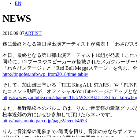
EN
NEWS
2016.09.07
ARTIST
遂に最終となる第11弾出演アーティストが発表！「わさびステージ
本日、最終となる第11弾出演アーティスト10組が発表！これ
同時に、DJブースやスピーカーが搭載されたメガクルーザーを使用
「わさびステージ」と「Red Bull Meggaステージ」を
http://ringofes.info/wp_from2018/time-table/
そして、加山雄三率いる「THE King ALL STARS」や
たコメント動画が、オフィシャルYouTubeページにアップと
https://www.youtube.com/channel/UCcWXEBkD_DSJlbxTkdSw66
また、長野県松本のパルコでは、りんご音楽祭の豪華グッズが
松本近郊の方にはぜひ参加して頂けたら幸いです。
http://matsumoto.parco.jp/page2/event/4653
りんご音楽祭の開催まで3週間を切り、音楽のみならずファ