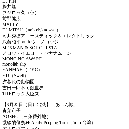
DJ PIN
藤井隆
フジロッ久（仮）
前野健太
MATTY
DJ MITSU（nobodyknows+）
向井秀徳アコースティック＆エレクトリック
武藤昭平 with ウエノコウジ
MEXMAN & SOL CUESTA
メロウ・イエロー・バナナムーン
MONO NO AWARE
monolith slip
YANMAH（T.F.C）
YU（Swell）
夕暮れの動物園
吉田一郎不可触世界
THEロック大臣ズ
【9月25日（日）出演】（あ→ん順）
青葉市子
AOSHO（三茶番外地）
微酸的偷窺狂 Acidy Peeping Tom（from 台湾）
アナログフィッシュ