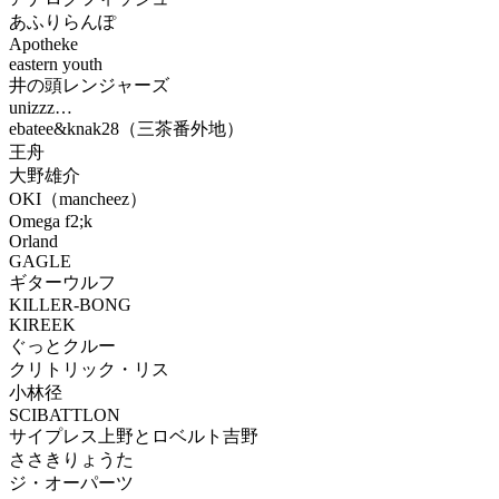
あふりらんぽ
Apotheke
eastern youth
井の頭レンジャーズ
unizzz…
ebatee&knak28（三茶番外地）
王舟
大野雄介
OKI（mancheez）
Omega f2;k
Orland
GAGLE
ギターウルフ
KILLER-BONG
KIREEK
ぐっとクルー
クリトリック・リス
小林径
SCIBATTLON
サイプレス上野とロベルト吉野
ささきりょうた
ジ・オーパーツ