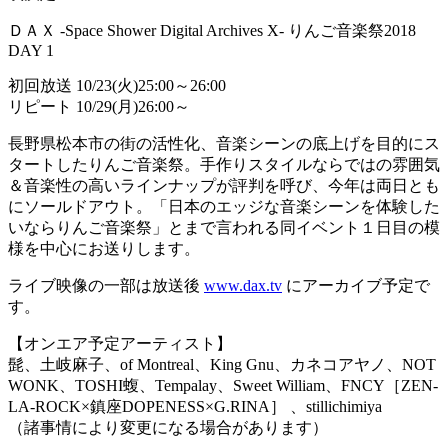
ＤＡＸ -Space Shower Digital Archives X- りんご音楽祭2018
DAY 1
初回放送 10/23(火)25:00～26:00
リピート 10/29(月)26:00～
長野県松本市の街の活性化、音楽シーンの底上げを目的にス
タートしたりんご音楽祭。手作りスタイルならではの雰囲気
＆音楽性の高いラインナップが評判を呼び、今年は両日とも
にソールドアウト。「日本のエッジな音楽シーンを体験した
いならりんご音楽祭」とまで言われる同イベント１日目の模
様を中心にお送りします。
ライブ映像の一部は放送後
www.dax.tv
にアーカイブ予定で
す。
【オンエア予定アーティスト】
髭、土岐麻子、of Montreal、King Gnu、カネコアヤノ、NOT
WONK、TOSHI蝮、Tempalay、Sweet William、FNCY［ZEN-
LA-ROCK×鎮座DOPENESS×G.RINA］ 、stillichimiya
（諸事情により変更になる場合があります）