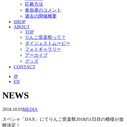
応募方法
参加者のコメント
過去の開催概要
SHOP
ABOUT
TOP
りんご音楽祭って？
ダイジェストムービー
フォトギャラリー
アーカイブ
グッズ
CONTACT
JP
EN
NEWS
2018.10.03
MEDIA
スペシャ「DAX」にてりんご音楽祭2018の1日目の模様が放
映決定！