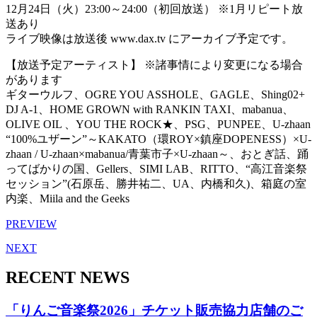
12月24日（火）23:00～24:00（初回放送） ※1月リピート放
送あり
ライブ映像は放送後 www.dax.tv にアーカイブ予定です。
【放送予定アーティスト】 ※諸事情により変更になる場合
があります
ギターウルフ、OGRE YOU ASSHOLE、GAGLE、Shing02+
DJ A-1、HOME GROWN with RANKIN TAXI、mabanua、
OLIVE OIL 、YOU THE ROCK★、PSG、PUNPEE、U-zhaan
“100%ユザーン”～KAKATO（環ROY×鎮座DOPENESS）×U-
zhaan / U-zhaan×mabanua/青葉市子×U-zhaan～、おとぎ話、踊
ってばかりの国、Gellers、SIMI LAB、RITTO、“高江音楽祭
セッション”(石原岳、勝井祐二、UA、内橋和久)、箱庭の室
内楽、Miila and the Geeks
PREVIEW
NEXT
RECENT NEWS
「りんご音楽祭2026」チケット販売協力店舗のご