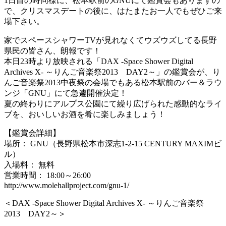
1日目の時同様に、松本駅前のGNUにて鑑賞会もありますの
で、クリスマスデートの後に、はたまたお一人でもぜひご来
場下さい。
家でスペースシャワーTVが見れなくてウズウズしてる長野
県民の皆さん、朗報です！
本日23時より放映される「DAX -Space Shower Digital
Archives X- ～りんご音楽祭2013 DAY2～」の鑑賞会が、り
んご音楽祭2013中夜祭の会場でもある松本駅前のバー＆ラウ
ンジ「GNU」にて急遽開催決定！
夏の終わりにアルプス公園にて繰り広げられた感動的なライ
ブを、おいしいお酒を肴に楽しみましょう！
【鑑賞会詳細】
場所： GNU（長野県松本市深志1-2-15 CENTURY MAXIMビ
ル）
入場料： 無料
営業時間： 18:00～26:00
http://www.molehallproject.com/gnu-1/
＜DAX -Space Shower Digital Archives X- ～りんご音楽祭
2013 DAY2～＞