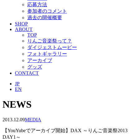
応募方法
参加者のコメント
過去の開催概要
SHOP
ABOUT
TOP
りんご音楽祭って？
ダイジェストムービー
フォトギャラリー
アーカイブ
グッズ
CONTACT
JP
EN
NEWS
2013.12.09
MEDIA
【YouYubeでアーカイブ開始】DAX ～りんご音楽祭2013
DAY1～