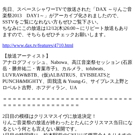
先日、スペースシャワーTVで放送された「DAX ～りんご音
楽祭2013 DAY1～」がアーカイブ化されましたので、
SSTVをご覧になれない方もぜひご覧下さい。
ちなみにこの放送は12/12(木)26:00～にリピート放送もあり
ますので、そちらもぜひチェックお願いします。
http://www.dax.tv/features/4710.html
【放送アーティスト】
アナログフィッシュ、Nabowa、高江音楽祭セッション (石原
岳・勝井祐二・青葉市子)、カルメラ、tofubeats、
LUVRAW&BTB、(仮)ALBATRUS、EVISBEATSと
PUNCH&MIGHTY、田我流 & Young-G、サイプレス上野と
ロベルト吉野、ホフディラン、UA
＝＝＝＝＝＝＝＝＝＝＝＝＝＝＝＝＝＝＝＝＝＝＝＝＝＝＝
＝＝＝＝＝＝＝＝＝＝＝＝＝＝＝＝
2日目の模様はクリスマスイヴに放送決定！
りんご音楽祭の放送が終わったとたんにクリスマス当日にな
るという何とも言えない展開です。