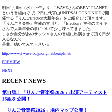
明日1月8日（水）正午より、J-WAVEさんのBEAT PLANET
という番組内で1月12日に代官山UNIT/SALOON/UNICEで開
催する『りんごErection大新年会』をご紹介して頂きます。
『りんご音楽祭』主催の古川と、『Erection』主催のダイキ
さんで大新年会の事について少し喋ってきました。
まさか自分があのサッシャさんの番組に出演させて頂く日が
来るなんて！
是非、聴いてみて下さい☆
http://www.j-wave.co.jp/original/beatplanet/
PREVIEW
NEXT
RECENT NEWS
第11弾！「りんご音楽祭2026」出演アーティスト
16組を公開！
「りんご音楽祭2026」場内マップ公開！