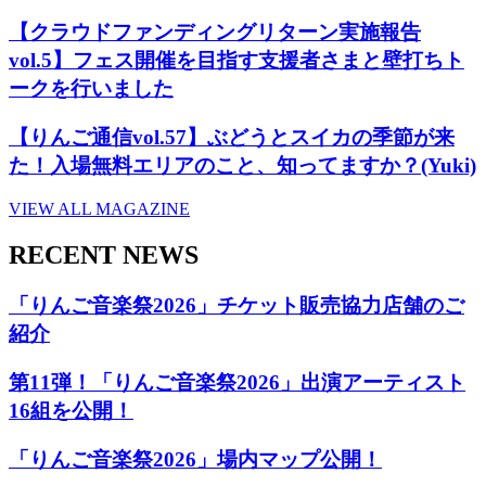
【クラウドファンディングリターン実施報告
vol.5】フェス開催を目指す支援者さまと壁打ちト
ークを行いました
【りんご通信vol.57】ぶどうとスイカの季節が来
た！入場無料エリアのこと、知ってますか？(Yuki)
VIEW ALL MAGAZINE
RECENT NEWS
「りんご音楽祭2026」チケット販売協力店舗のご
紹介
第11弾！「りんご音楽祭2026」出演アーティスト
16組を公開！
「りんご音楽祭2026」場内マップ公開！