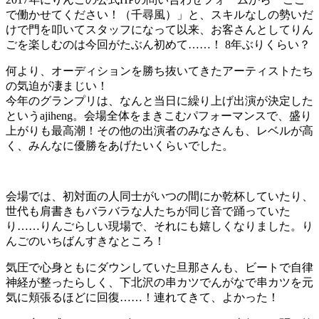
で働かせてください！（千尋風）」と、スキルなしの勢いだ
けで門を叩いてスタッフになって以来、お客さんとしてりん
ごを楽しむのは今回がたぶん初めて……！ 8年ぶりくらい？
何より、オーディションを勝ち抜いてきたアーティストたち
の気迫が凄まじい！
今年のグランプリは、なんと当日に繰り上げ出演が決定した
というajiheng。会場全体をまきこむパフォーマンスで、盛り
上がりも最高潮！その他の出演者のみなさんも、レベルが高
く、みんなに優勝をあげたいくらいでした。
会場では、初対面の人同士がいつの間にか乾杯していたり、
世代も肩書きもバラバラな人たちが同じ音で踊っていた
り……りんごらしい現場で、それにも嬉しくなりました。り
んごのいちばんすきなところ！
気圧で心身ともにダウンしていた旦那さんも、ビートで自律
神経が整ったらしく、下北沢の串カツでんがなで串カツを元
気に頬張るほどに回復……！連れてきて、よかった！