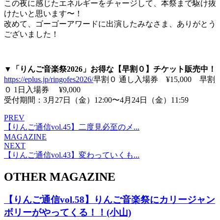
この夜に感じたエネルギーをチャージして、本祭まで駆け抜
けたいと思います〜！
改めて、ゴーゴーアワードに出演したみなさま、ありがとう
ございました！
▼「りんご音楽祭2026」お得な【早割０】チケット販売中！
https://eplus.jp/ringofes2026/
早割０ 通し入場券 ¥15,000 早割
０ 1日入場券 ¥9,000
受付期間：3月27日（金）12:00〜4月24日（金）11:59
PREV
【りんご通信vol.45】二度見必至のメ...
MAGAZINE
NEXT
【りんご通信vol.43】変わっていくも...
OTHER MAGAZINE
【りんご通信vol.58】りんご音楽祭にカリージャン
ボリーがやってくる！！(小山)