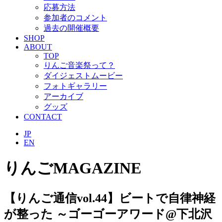
応募方法
参加者のコメント
過去の開催概要
SHOP
ABOUT
TOP
りんご音楽祭って？
ダイジェストムービー
フォトギャラリー
アーカイブ
グッズ
CONTACT
JP
EN
りんごMAGAZINE
【りんご通信vol.44】ビートで自律神経
が整った ～ゴーゴーアワード@下北沢