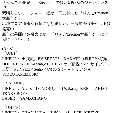
「りんご音楽祭」「Erection」ではお馴染みのジャンルレス
で
素晴らしいアーティスト達が一同に揃った『りんごErection
大新年会』
出演フロア情報が解禁になりました。一般前売りチケットは
発売中！
新年の幕開けを盛大に祝う「りんごErection大新年会」にご
期待下さい！！
(AtoZ)
【UNIT】
LINEUP： 田我流／EVISBEATS／KAKATO（環ROY×鎮座
DOPENESS）×U-zhaan／LEGENDオブ伝説 a.k.a. サイプレス
上野／PUNPEE／Seiho／やけのはら＋ドリアン＋
VIDEOTAPEMUSIC
【SALOON】
LINEUP： ALTZ／DJ NOBU／Iori Wakasa／KENJI TAKIMI／
TRAKS BOYS
LASER： YAMACHANG
【UNICE】
LINEUP： CHAN-MIKA／平賀さち枝／LEF!!!CREW!!!／