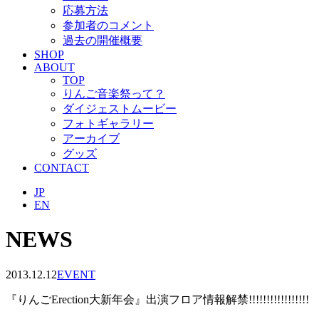
応募方法
参加者のコメント
過去の開催概要
SHOP
ABOUT
TOP
りんご音楽祭って？
ダイジェストムービー
フォトギャラリー
アーカイブ
グッズ
CONTACT
JP
EN
NEWS
2013.12.12
EVENT
『りんごErection大新年会』出演フロア情報解禁!!!!!!!!!!!!!!!!!