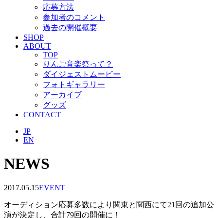
応募方法
参加者のコメント
過去の開催概要
SHOP
ABOUT
TOP
りんご音楽祭って？
ダイジェストムービー
フォトギャラリー
アーカイブ
グッズ
CONTACT
JP
EN
NEWS
2017.05.15
EVENT
オーディション応募多数により関東と関西にて21回の追加公
演が決定し、合計79回の開催に！