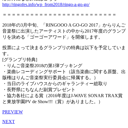
http://ringofes.info/wp_from2018/ringo-a-go-go/
＝＝＝＝＝＝＝＝＝＝＝＝＝＝＝＝＝＝＝＝＝＝＝＝＝
2018年の3月中旬、「RINGOOO A GO-GO 2017」からりんご
音楽祭に出演したアーティストの中から2017年度のグランプ
リを決める「ゴーゴーアワード」を開催します。
投票によって決まるグランプリの特典は以下を予定していま
す。
[グランプリ特典]
・りんご音楽祭2018の第1弾ブッキング
・楽曲レコーディングサポート（該当楽曲に関する原盤、出
版権はりんご音楽祭実行委員会に帰属する。）
・当日のライブハウスからのギャランティー総取り
・長野県にちなんだ副賞プレゼント
・協力各社による賞（2016年度はJ-WAVE SONAR TRAX賞
と東放学園PV de Show!!!（賞）がありました。）
PREVIEW
NEXT