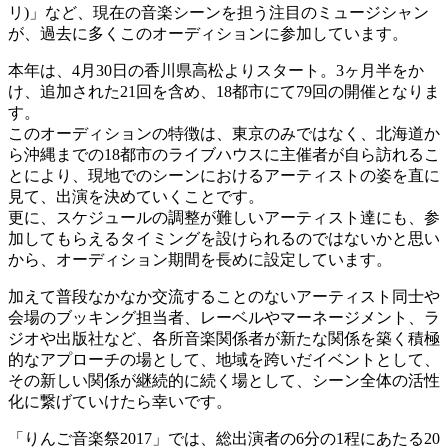
リ)」など、現在の音楽シーンを担う注目のミュージシャン
が、過去に多くこのオーディションに参加しています。
本年は、4月30日の香川県高松よりスタート。3ヶ月半をか
け、追加された21回を含め、18都市にて79回の開催となりま
す。
このオーディションの特徴は、東京のみではなく、北海道か
ら沖縄までの18都市のライブハウスに主催者が自ら訪れるこ
とにより、現地でのシーンにおけるアーティストの姿を直に
見て、出演を決めていくことです。
更に、スケジュールの調整が難しいアーティスト達にも、参
加してもらえるタイミングを設けられるのではないかと思い
から、オーディション期間を長めに設定しています。
加えて普段なかなか交流することのないアーティスト同士や
会場のブッキング担当者、レーベルやマーネージメント、ラ
ジオや出版社など、各所音楽関係者が新たな関係を築く積極
的なアプローチの場として、地域を跨いだイベントとして、
その新しい関係が継続的に続く場として、シーン全体の活性
化に繋げていけたら幸いです。
「りんご音楽祭2017」では、総出演者の6分の1程にあたる20