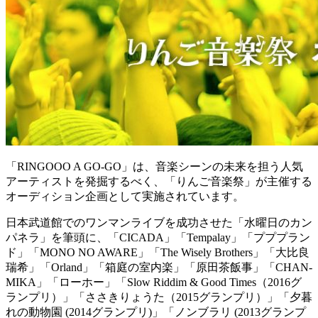
「RINGOOO A GO-GO」は、音楽シーンの未来を担う人気
アーティストを発掘するべく、「りんご音楽祭」が主催する
オーディション企画として実施されています。
日本武道館でのワンマンライブを成功させた「水曜日のカン
パネラ」を筆頭に、「CICADA」「Tempalay」「プププラン
ド」「MONO NO AWARE」「The Wisely Brothers」「大比良
瑞希」「Orland」「箱庭の室内楽」「原田茶飯事」「CHAN-
MIKA」「ローホー」「Slow Riddim & Good Times（2016グ
ランプリ）」「ささきりょうた（2015グランプリ）」「夕暮
れの動物園 (2014グランプリ)」「ノンブラリ (2013グランプ