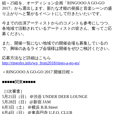
組～25組を、オーディション企画「RINGOOO A GO-GO
2017」から選出します。新たな才能の発掘と音楽シーンの盛
り上がりへと繋がるイベントにして行きたいたいです。
今までの出演アーティストからのコメントも参考にしつつ、
各地域で活動されているアーティストの皆さん、奮ってご応
募ください。
また、開催一覧にない地域での開催会場も募集しているの
で、興味のあるライブ会場様は開催をぜひご検討ください。
応募方法など詳細はこちら
http://ringofes.info/wp_from2018/ringo-a-go-go/
＜RINGOOO A GO-GO 2017 開催日程＞
■■■■■関東■■■■■
［1次審査］
5月21日（日） ＠渋谷 UNDER DEER LOUNGE
5月28日（日） @新宿 JAM
6月3日（土） ＠横浜 B.B.Street
6月4日（日） ＠東高円寺 U.F.O. CLUB