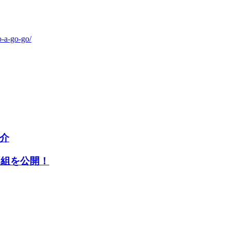
o-a-go-go/
紹介
6組を公開！