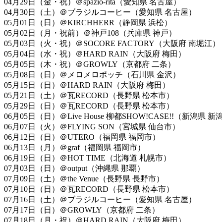
04月29日（金・祝）＠spazio-rita（愛知県 名古屋）
04月30日（土）＠ブラジルコーヒー（愛知県 名古屋）
05月01日（日）＠KIRCHHERR（静岡県 浜松）
05月02日（月・祝前）＠神戸108（兵庫県 神戸）
05月03日（火・祝）＠SOCORE FACTORY（大阪府 南堀江）
05月04日（水・祝）＠HARD RAIN（大阪府 梅田）
05月05日（木・祝）＠GROWLY（京都府 二条）
05月08日（日）＠メロメロポッチ（石川県 金沢）
05月15日（日）＠HARD RAIN（大阪府 梅田）
05月21日（土）＠瓦RECORD（長野県 松本市）
05月29日（日）＠瓦RECORD（長野県 松本市）
06月05日（日）＠Live House 柳都SHOW!CASE!!（新潟県 
06月07日（火）＠FLYING SON（宮城県 仙台市）
06月12日（日）＠UTERO（福岡県 福岡市）
06月13日（月）＠graf（福岡県 福岡市）
06月19日（日）＠HOT TIME（北海道 札幌市）
07月03日（日）＠output（沖縄県 那覇）
07月09日（土）＠the Venue（長野県 長野市）
07月10日（日）＠瓦RECORD（長野県 松本市）
07月16日（土）＠ブラジルコーヒー（愛知県 名古屋）
07月17日（日）＠GROWLY（京都府 二条）
07月18日（月・祝）＠HARD RAIN（大阪府 梅田）