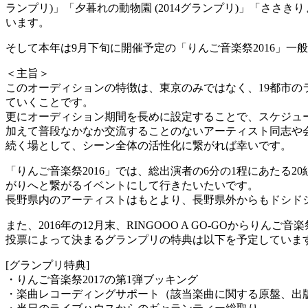
ランプリ)」「夕暮れの動物園 (2014グランプリ)」「さ
います。
そして本年は9月下旬に開催予定の「りんご音楽祭2016」
＜主旨＞
このオーディションの特徴は、東京のみではなく、19都市
ていくことです。
更にオーディション期間を長めに設定することで、スケジュ
加えて普段なかなか交流することのないアーティスト同志や
続く場として、シーン全体の活性化に繋がれば幸いです。
「りんご音楽祭2016」では、総出演者の6分の1程にあたる20
がりへと繋がるイベントにして行きたいたいです。
長野県内のアーティストはもとより、長野県外からもドシド
また、2016年の12月末、RINGOOO A GO-GOから
投票によって決まるグランプリの特典は以下を予定していま
[グランプリ特典]
・りんご音楽祭2017の第1弾ブッキング
・楽曲レコーディングサポート（該当楽曲に関する原盤、出