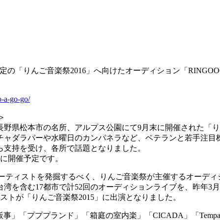
の「りんご音楽祭2016」へ向けたオーディション「RINGOOO
o-a-go-go/
＞
野県松本市の名所、アルプス公園にて9月末に開催された「りん
ャダラパーや水曜日のカンパネラなど、ベテランと若手注目株
ら支持を受け、各所で話題となりました。
旬に開催予定です。
う人気アーティストを発掘するべく、りんご音楽祭が主催するオー
湾を含む17都市で計52回のオーディションライブを、昨年3
ィストが「りんご音楽祭2015」に出演となりました。
プププランド」「箱庭の室内楽」「CICADA」「Tempalay」 「