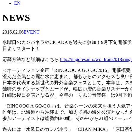
EN
NEWS
2016.02.06
EVENT
水曜日のカンパネラやCICADAも過去に参加！9月下旬開催予定
日よりスタート！
応募方法など詳細はこちら
http://ringofes.info/wp_from2018/ring
＜オーディション企画「RINGOOO A GO-GO2016」開催概要
澄んだ空気と奇麗な水に恵まれ、都心からのアクセスも良い長
日本を代表する新世代の野外音楽フェスとして、本年は、スチ
独特のラインナップとムードが、幅広い層の音楽リスナーか
詳細は後日発表となるが、今年の「りんご音楽祭」は9月下
「RINGOOO A GO-GO」は、音楽シーンの未来を担
昨年は、北海道から沖縄まで、加えて初の海外公演となった台
参加アーティストは総勢約300組、その中から21組のアーテ
過去には「水曜日のカンパネラ」「CHAN-MIKA」「原田茶飯事」「