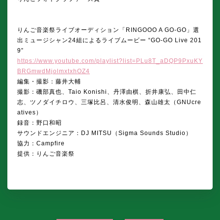
りんご音楽祭ライブオーディション「RINGOOO A GO-GO」選
出ミュージシャン24組によるライブムービー “GO-GO Live 201
9”
https://www.youtube.com/playlist?list=PLu8T_aDQP9PxuKY
BRGmwdMjolmxtxhOZ4
編集・撮影：藤井大輔
撮影：磯部真也、Taio Konishi、丹澤由棋、折井康弘、田中仁
志、ツノダイチロウ、三塚比呂、清水俊明、森山雄太（GNUcre
atives）
録音：野口和昭
サウンドエンジニア：DJ MITSU（Sigma Sounds Studio）
協力：Campfire
提供：りんご音楽祭