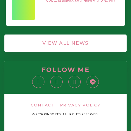
「りんご音楽祭2026」場内マップ公開！
VIEW ALL NEWS
FOLLOW ME
CONTACT
PRIVACY POLICY
© 2026 RINGO FES. ALL RIGHTS RESERVED.