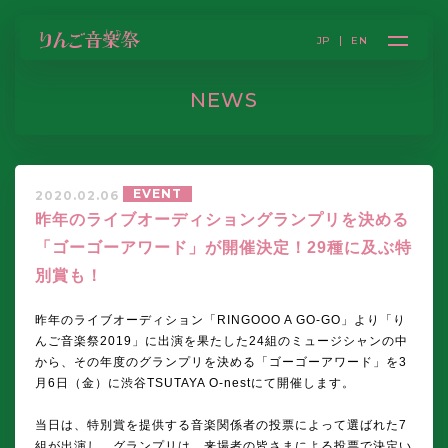
JP
EN
NEWS
EVENT
2020.02.06
昨年のライブオーディショングランプリを決める
「ゴーゴーアワード」が開催決定！29種に及ぶ特
別賞も！
昨年のライブオーディション「RINGOOO A GO-GO」より「り
んご音楽祭2019」に出演を果たした24組のミュージシャンの中
から、その年度のグランプリを決める「ゴーゴーアワード」を3
月6日（金）に渋谷TSUTAYA O-nestにて開催します。
当日は、特別賞を提供する音楽関係者の投票によって選ばれた7
組が出演し、グランプリは、来場者の皆さまによる投票で決定い