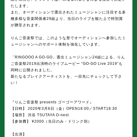
たします。
また、オーディションで選出されたミュージシャンに注目する多
種多様な音楽関係者29組より、当日のライブを観た上で特別賞
が贈呈されます。
りんご音楽祭では、このような形でオーディションへ参加したミ
ュージシャンへのサポート体制を強化しています。
「RINGOOO A GO-GO」選出ミュージシャン24組による、りん
ご音楽祭2019出演時のライブムービー “GO-GO Live 2019”も
同時に公開されました。
新たなるブレイクアーティストを、一目先にチェックして下さ
い！
『りんご音楽祭 presents ゴーゴーアワード』
【日時】 2020年3月6日（金）OPEN18:00／START18:30
【場所】 渋谷 TSUTAYA O-nest
【参加費】 ¥2000（当日のみ・ドリンク別）
【出演】