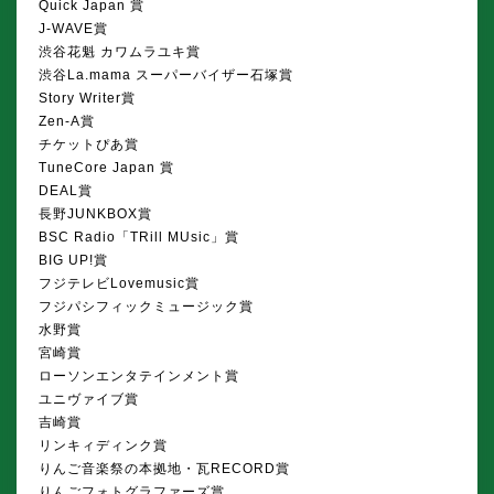
Quick Japan 賞
J-WAVE賞
渋谷花魁 カワムラユキ賞
渋谷La.mama スーパーバイザー石塚賞
Story Writer賞
Zen-A賞
チケットぴあ賞
TuneCore Japan 賞
DEAL賞
長野JUNKBOX賞
BSC Radio「TRill MUsic」賞
BIG UP!賞
フジテレビLovemusic賞
フジパシフィックミュージック賞
水野賞
宮崎賞
ローソンエンタテインメント賞
ユニヴァイブ賞
吉崎賞
リンキィディンク賞
りんご音楽祭の本拠地・瓦RECORD賞
りんごフォトグラファーズ賞