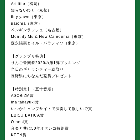
Art title（福岡）
知らないひと（京都）
tiny yawn（東京）
paionia（東京）
ペンギンラッシュ（名古屋）
Monthly Mu & New Caledonia（東京）
森永陽実とイル・パラディソ（東京）
【グランプリ特典】
りんご音楽祭2020の第1弾ブッキング
当日のギャランティー総取り
長野県にちなんだ副賞プレゼント
【特別賞】（五十音順）
ASOBiZM賞
ina takayuki賞
いつかキャンプサイトで演奏して欲しいで賞
EBISU BATICA賞
O-nest賞
音楽と共に50年オタレコ特別賞
KEEN賞