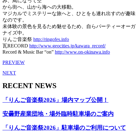
み、鳥になって空
から街へ、山から海への大移動。
マジカルでミステリーな旅へと、ひとをも連れ出すのが趣味
なのです。
未体験の景色を見るため魅せるため、自らパーティーオーガ
ナイズ中。
りんご音楽祭
http://ringofes.info
瓦RECORD
http://www.geocities.jp/kawara_record/
Record & Music Bar “on”
http://www.on-okinawa.info
PREVIEW
NEXT
RECENT NEWS
「りんご音楽祭2026」場内マップ公開！
安曇野産業団地・場外臨時駐車場のご案内
「りんご音楽祭2026」駐車場のご利用について