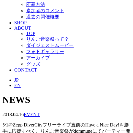
応募方法
参加者のコメント
過去の開催概要
SHOP
ABOUT
TOP
りんご音楽祭って？
ダイジェストムービー
フォトギャラリー
アーカイブ
グッズ
CONTACT
JP
EN
NEWS
2018.04.16
EVENT
5/1@Zepp DiverCityフリーライブ直前のHave a Nice Day!を勝
手に応援すべく、りんご音楽祭がdommuneにてパーティー開