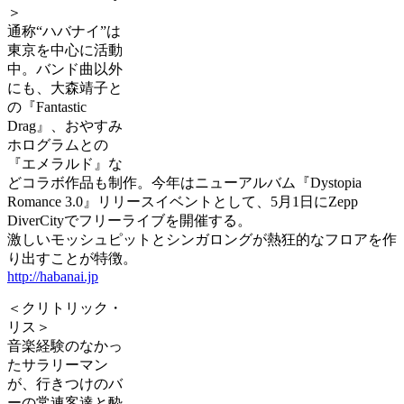
＞
通称“ハバナイ”は
東京を中心に活動
中。バンド曲以外
にも、大森靖子と
の『Fantastic
Drag』、おやすみ
ホログラムとの
『エメラルド』な
どコラボ作品も制作。今年はニューアルバム『Dystopia
Romance 3.0』リリースイベントとして、5月1日にZepp
DiverCityでフリーライブを開催する。
激しいモッシュピットとシンガロングが熱狂的なフロアを作
り出すことが特徴。
http://habanai.jp
＜クリトリック・
リス＞
音楽経験のなかっ
たサラリーマン
が、行きつけのバ
ーの常連客達と酔