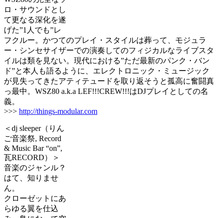
ロ・サウンドとし
て更なる深化を遂
げた”1人でも”レ
フクルー。かつてのプレイ・スタイルは葬って、モジュラ
ー・シンセサイザーでの演奏してのフィジカルなライブスタ
イルは類を見ない。現代における”ただ最新のパンク・バン
ド”と本人も語るように、エレクトロニック・ミュージック
が見失ってきたアティテュードを取り返そうと孤高に奮闘真
っ最中。WSZ80 a.k.a LEF!!!CREW!!!はDJプレイとしての名
義。
>>>
http://things-modular.com
＜dj sleeper（りん
ご音楽祭, Record
& Music Bar “on”,
瓦RECORD）＞
音楽のジャンル？
はて、知りませ
ん。
クローゼットにあ
らゆる翼を仕込