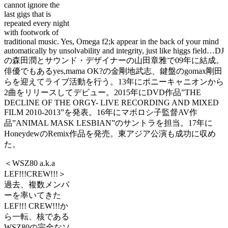
cannot ignore the
last gigs that is
repeated every night
with footwork of
traditional music. Yes, Omega f2;k appear in the back of your mind
automatically by unsolvability and integrity, just like higgs field…DJ
の森田潤とサウンド・デザイナーの山田章雅で09年に結成。
俳優でもあるyes,mama OK?の金剛地武志、鍵盤のgomax剛田
らを迎えてライブ活動を行う。13年にポニーキャニオンから
2曲をリリースしてデビュー。2015年にDVD作品”THE
DECLINE OF THE ORGY- LIVE RECORDING AND MIXED
FILM 2010-2013”を発表。16年にマボロシ子監督AV作
品”ANIMAL MASK LESBIAN”のサントラを担当。17年に
HoneydewのRemix作品を発売。東アジア公演も成功に収め
た。
＜WSZ80 a.k.a
LEF!!!CREW!!!＞
過去、複数メンバ
ーを率いてきた
LEF!!! CREW!!!か
ら一転、核である
WSZ80の完全なソ