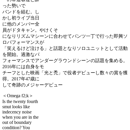
った勢いで
バンドを組む。し
かし初ライブ当日
に他のメンバー全
員がドタキャン。やけくそ
になりリズムマシーンに合わせてパンツ一丁で行った即興ソ
ロパフォーマンスが
「笑えるけど泣ける」と話題となりソロユニットとして活動
を開始。過激なパ
フォーマンスでアンダーグラウンドシーンの話題を集める。
2016年には自身をモ
チーフとした映画「光と禿」で役者デビューし数々の賞を獲
得。2017年47歳に
して奇跡のメジャーデビュー
＜Omega f2;k＞
Is the twenty fourth
smut looks like
indecency noise
when you are in the
out of boundary
condition? You