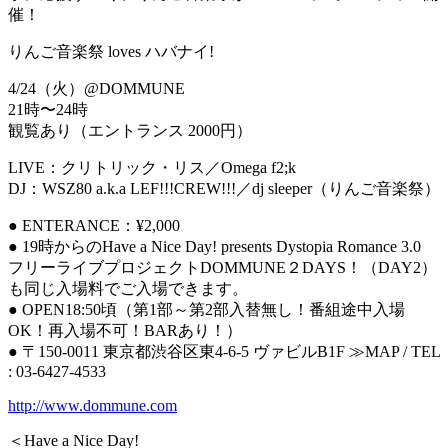
催！
りんご音楽祭 loves ハバナイ!
4/24（火）@DOMMUNE
21時〜24時
観覧あり（エントランス 2000円）
LIVE：クリトリック・リス／Omega f2;k
DJ：WSZ80 a.k.a LEF!!!CREW!!!／dj sleeper（りんご音楽祭）
● ENTERANCE：¥2,000
● 19時からのHave a Nice Day! presents Dystopia Romance 3.0
フリーライブプロジェクトDOMMUNE２DAYS！（DAY2）
も同じ入場料でご入場できます。
● OPEN18:50頃（第1部～第2部入替無し！番組途中入場
OK！再入場不可！BARあり！）
● 〒150-0011 東京都渋谷区東4-6-5 ヴァビルB1F ≫MAP / TEL
: 03-6427-4533
http://www.dommune.com
＜Have a Nice Day!