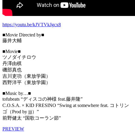
https://youtu.be/kJVTVkJgcx8
■Movie Directed by■
藤井大輔
■Movie■
ツノダイチロウ
丹澤由棋
磯部真也
吉川吏功（東放学園）
西野洋平（東放学園）
■Music by…■
tofubeats “ディスコの神様 feat.藤井隆”
C.O.S.A. × KID FRESINO “Swing at somewhere feat. コトリン
ゴ（Prod by jjj）”
前野健太 “国歌コーラン節”
PREVIEW