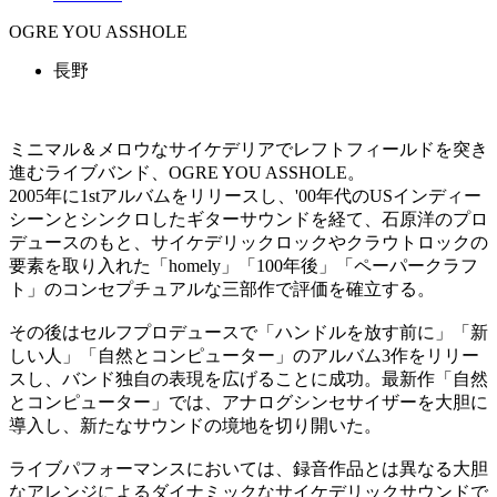
OGRE YOU ASSHOLE
長野
ミニマル＆メロウなサイケデリアでレフトフィールドを突き
進むライブバンド、OGRE YOU ASSHOLE。
2005年に1stアルバムをリリースし、'00年代のUSインディー
シーンとシンクロしたギターサウンドを経て、石原洋のプロ
デュースのもと、サイケデリックロックやクラウトロックの
要素を取り入れた「homely」「100年後」「ペーパークラフ
ト」のコンセプチュアルな三部作で評価を確立する。
その後はセルフプロデュースで「ハンドルを放す前に」「新
しい人」「自然とコンピューター」のアルバム3作をリリー
スし、バンド独自の表現を広げることに成功。最新作「自然
とコンピューター」では、アナログシンセサイザーを大胆に
導入し、新たなサウンドの境地を切り開いた。
ライブパフォーマンスにおいては、録音作品とは異なる大胆
なアレンジによるダイナミックなサイケデリックサウンドで