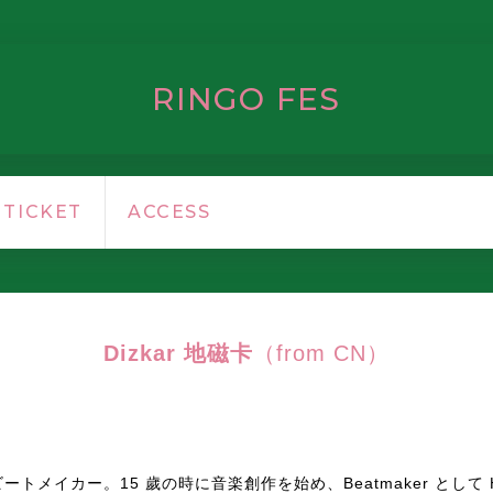
RINGO FES
TICKET
ACCESS
Dizkar 地磁卡
（from CN）
メイカー。15 歲の時に音楽創作を始め、Beatmaker として 