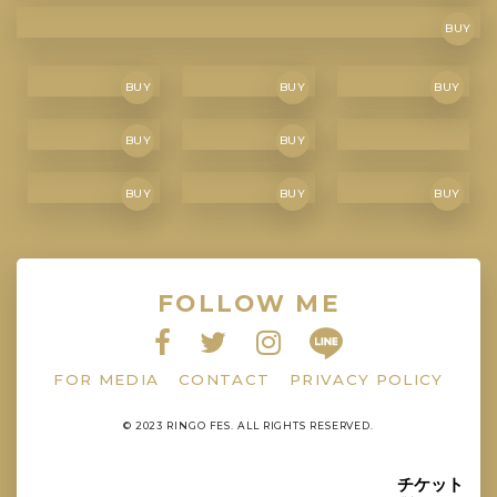
BUY
BUY
BUY
BUY
BUY
BUY
BUY
BUY
BUY
FOLLOW ME
FOR MEDIA
CONTACT
PRIVACY POLICY
© 2023 RINGO FES. ALL RIGHTS RESERVED.
チケット