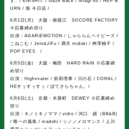
ず、/ ENISHIT. / Gaze Back / hiragi no / HEP B
URN / 堀 今日花 /
6月1日(月) 大阪・南堀江 SOCORE FACTORY
※応募締め切り
出演：AGARiEMOTiON / しゃららんベイビーズ /
こねこむ / Jein&JiFu / 満月 miduki / 神澤柚子 /
POP EYES /
6月5日(金) 大阪・梅田 HARD RAIN ※応募締
め切り
出演：Highvvater / 前田理希 / 川の石 / CORAL /
HEすぅすぅすぅ / ぽてさらちゃん。/
6月6日(土) 京都・木屋町 DEWEY ※応募締め
切り
出演：キノミキノママ / vidro / 河口 績（BB&B)
/ 唯一の孤島 / madohi / シノノメロマンス / 上川