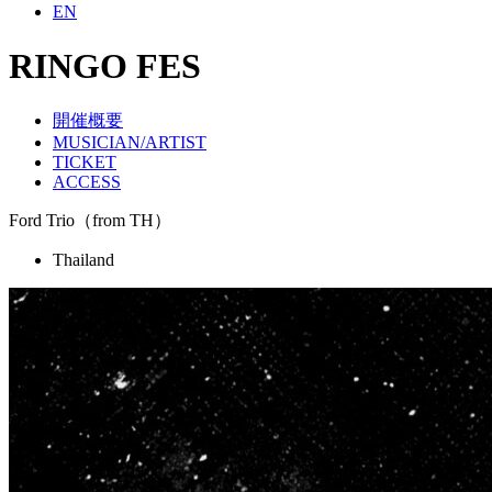
EN
RINGO FES
開催概要
MUSICIAN/ARTIST
TICKET
ACCESS
Ford Trio
（from TH）
Thailand